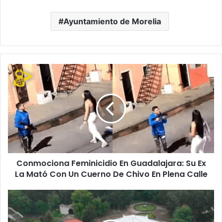
Ayuntamiento de Morelia
Conmociona
Feminicidio
En
Guadalajara:
Su
Ex
La
Mató
Con
Conmociona Feminicidio En Guadalajara: Su Ex
Un
Cuerno
La Mató Con Un Cuerno De Chivo En Plena Calle
De
Chivo En Plena Calle
¡El
Planetario
De