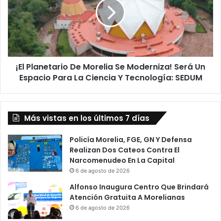
Morelia
Se
Moderniza!
Será
Un
Espacio
¡El Planetario De Morelia Se Moderniza! Será Un
Para
La
Espacio Para La Ciencia Y Tecnología: SEDUM
Ciencia
Y
Tecnología:
Más vistas en los últimos 7 días
SEDUM
Policía Morelia, FGE, GN Y Defensa
Realizan Dos Cateos Contra El
Narcomenudeo En La Capital
6 de agosto de 2026
Alfonso Inaugura Centro Que Brindará
Atención Gratuita A Morelianas
6 de agosto de 2026