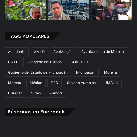
TAGS POPULARES
Accidente
AMLO
Apatzingán
Ayuntamiento de Morelia
CNTE
Congreso del Estado
COVID-19
Gobierno del Estado de Michoacán
Michoacán
Morelia
Morena
México
PRD
Silvano Aureoles
UMSNH
Uruapan
Video
Zamora
Búscanos en Facebook