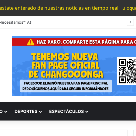
 estate enterado de nuestras noticias en tiempo real
Bloqu
“Los Necesitamos”: Atlético Morelia Agradece Respaldo De Su Afición En Encuentro Ante Cancún Fc
O
DEPORTES
ESPECTÁCULOS