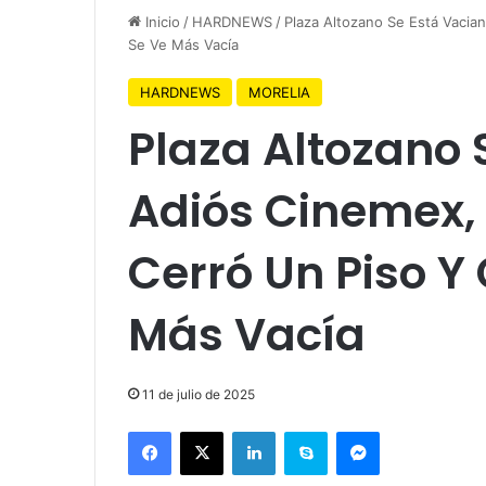
Inicio
/
HARDNEWS
/
Plaza Altozano Se Está Vacia
Se Ve Más Vacía
HARDNEWS
MORELIA
Plaza Altozano 
Adiós Cinemex,
Cerró Un Piso Y
Más Vacía
11 de julio de 2025
Facebook
X
LinkedIn
Skype
Messenger