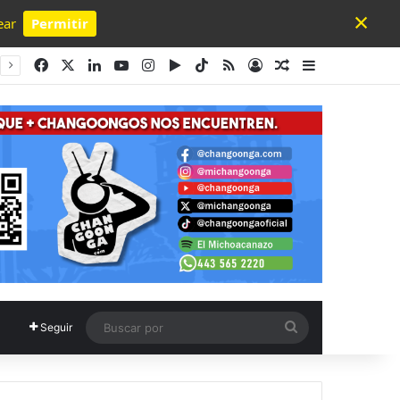
×
ear
Permitir
Powered by SendPulse
Facebook
X
LinkedIn
YouTube
Instagram
Google Play
TikTok
RSS
Acceso
Publicación al a
Barra lateral
Buscar
Seguir
por