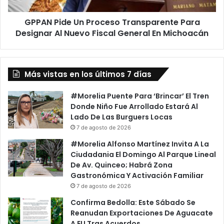
Al
Nuevo
GPPAN Pide Un Proceso Transparente Para
Fiscal
General
Designar Al Nuevo Fiscal General En Michoacán
En
Michoacán
Más vistas en los últimos 7 días
#Morelia Puente Para ‘Brincar’ El Tren
Donde Niño Fue Arrollado Estará Al
Lado De Las Burguers Locas
7 de agosto de 2026
#Morelia Alfonso Martínez Invita A La
Ciudadania El Domingo Al Parque Lineal
De Av. Quinceo; Habrá Zona
Gastronómica Y Activación Familiar
7 de agosto de 2026
Confirma Bedolla: Este Sábado Se
Reanudan Exportaciones De Aguacate
A EU Tras Acuerdos