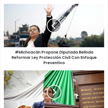
#Michoacán
Propone
Diputada
Belinda
Reformar
Ley
Protección
Civil
Con
#Michoacán Propone Diputada Belinda
Enfoque
Preventivo
Reformar Ley Protección Civil Con Enfoque
Preventivo
GPPAN
Pide
Un
Proceso
Transparente
Para
Designar