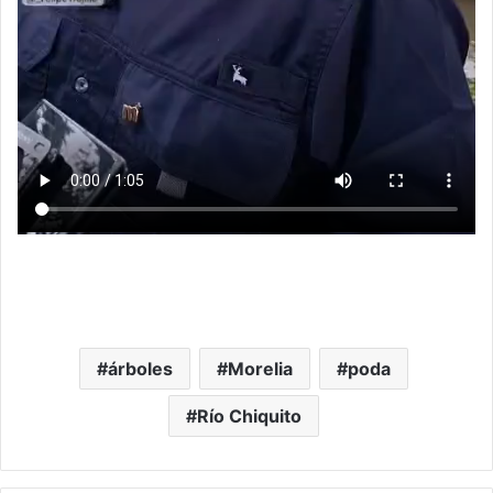
árboles
Morelia
poda
Río Chiquito