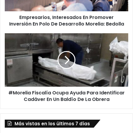
De
Desarrollo
Empresarios, Interesados En Promover
Morelia:
Bedolla
Inversión En Polo De Desarrollo Morelia: Bedolla
#Morelia
Fiscalía
Ocupa
Ayuda
Para
Identificar
Cadáver
En
Un
#Morelia Fiscalía Ocupa Ayuda Para Identificar
Baldío
De
Cadáver En Un Baldío De La Obrera
La
Obrera
Más vistas en los últimos 7 días