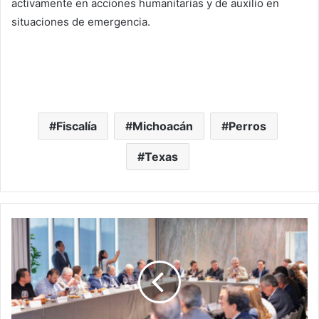
activamente en acciones humanitarias y de auxilio en
situaciones de emergencia.
Fiscalía
Michoacán
Perros
Texas
Empresarios,
Interesados
En
Promover
Inversión
En
Polo