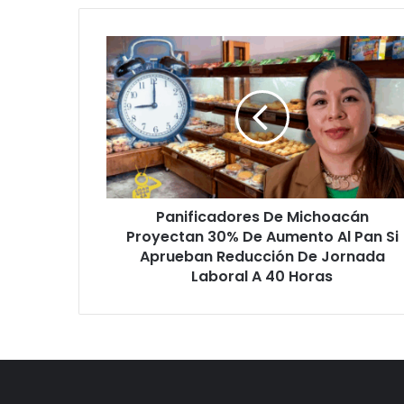
Panificadores
De
Michoacán
Proyectan
30%
De
Aumento
Al
Pan
Panificadores De Michoacán
Si
Aprueban
Proyectan 30% De Aumento Al Pan Si
Reducción
Aprueban Reducción De Jornada
De
Laboral A 40 Horas
Jornada
Laboral
A
40
Horas