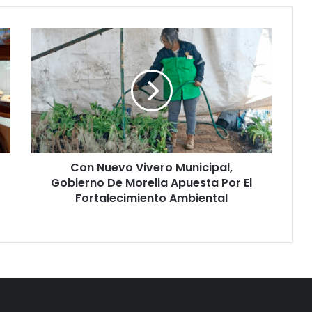
Con
Nuevo
Vivero
Municipal,
Gobierno
De
Morelia
Apuesta
Por
Con Nuevo Vivero Municipal,
El
Fortalecimiento
Gobierno De Morelia Apuesta Por El
Ambiental
Fortalecimiento Ambiental