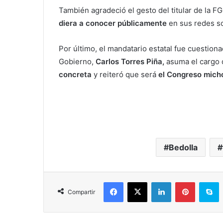
También agradeció el gesto del titular de la F
diera a conocer públicamente
en sus redes so
Por último, el mandatario estatal fue cuestiona
Gobierno,
Carlos Torres Piña,
asuma el cargo d
concreta
y reiteró que será
el Congreso micho
Bedolla
Facebook
X
LinkedIn
Pinterest
S
Compartir