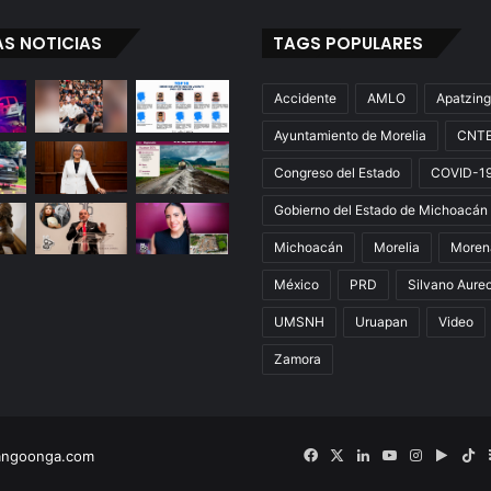
AS NOTICIAS
TAGS POPULARES
Accidente
AMLO
Apatzin
Ayuntamiento de Morelia
CNT
Congreso del Estado
COVID-1
Gobierno del Estado de Michoacán
Michoacán
Morelia
Moren
México
PRD
Silvano Aure
UMSNH
Uruapan
Video
Zamora
Facebook
X
LinkedIn
YouTube
Instagram
Googl
Ti
angoonga.com
Play