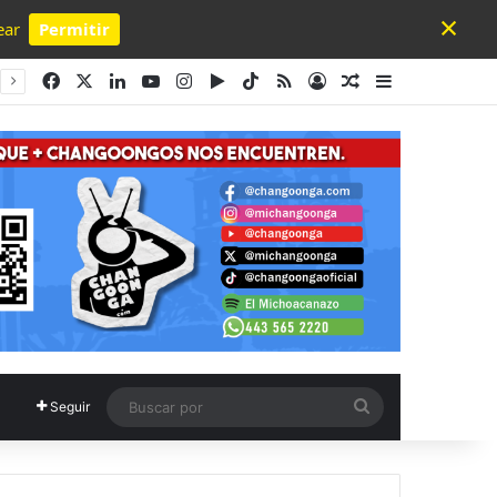
×
ear
Permitir
Powered by SendPulse
Facebook
X
LinkedIn
YouTube
Instagram
Google Play
TikTok
RSS
Acceso
Publicación al a
Barra lateral
Buscar
Seguir
por