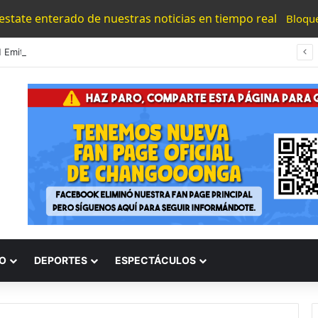
 estate enterado de nuestras noticias en tiempo real
Bloqu
UMNSH Emitirá Este Miércoles La Tercera Convocatoria De Nuevo Ingreso.
O
DEPORTES
ESPECTÁCULOS