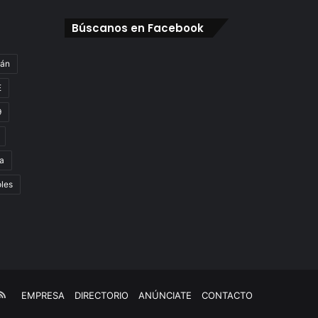
Búscanos en Facebook
gán
E
9
a
oles
e
kTok
RSS
EMPRESA
DIRECTORIO
ANÚNCIATE
CONTACTO