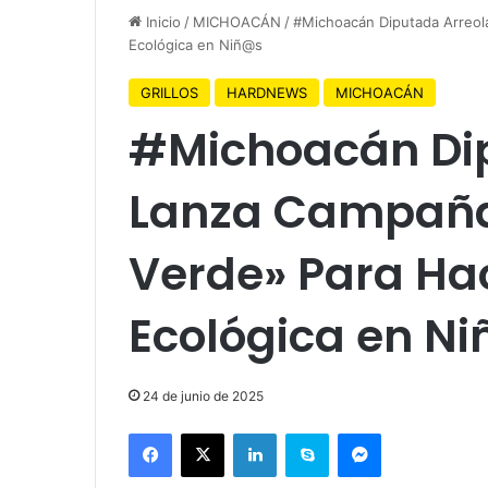
Inicio
/
MICHOACÁN
/
#Michoacán Diputada Arreol
Ecológica en Niñ@s
GRILLOS
HARDNEWS
MICHOACÁN
#Michoacán Dip
Lanza Campaña
Verde» Para Ha
Ecológica en N
24 de junio de 2025
Facebook
X
LinkedIn
Skype
Messenger