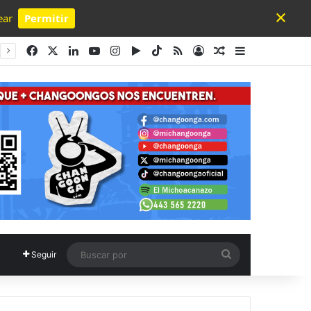
×
ear
Permitir
Powered by SendPulse
Facebook
X
LinkedIn
YouTube
Instagram
Google Play
TikTok
RSS
Acceso
Publicación al a
Barra lateral
Buscar
Seguir
por