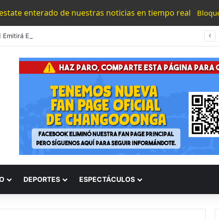
 estate enterado de nuestras noticias en tiempo real
Bloqu
UMNSH Emitirá Este Miércoles La Tercera Convocatoria De Nuevo Ingreso.
O
DEPORTES
ESPECTÁCULOS