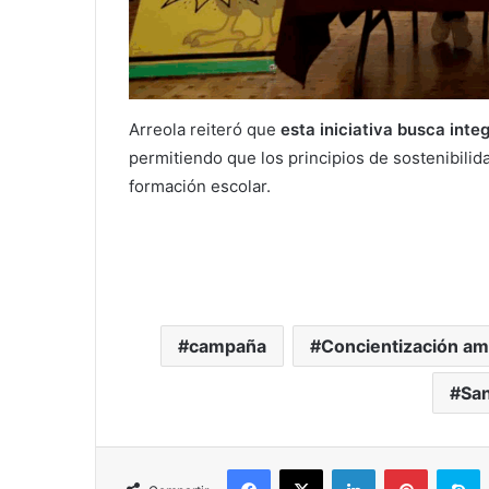
Arreola reiteró que
esta iniciativa busca inte
permitiendo que los principios de sostenibilid
formación escolar.
campaña
Concientización am
San
Facebook
X
LinkedIn
Pinterest
S