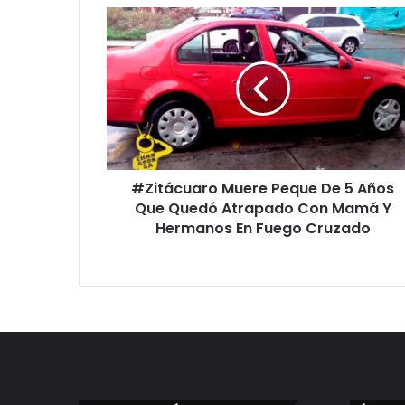
#Zitácuaro
Muere
Peque
De
5
Años
Que
Quedó
Atrapado
#Zitácuaro Muere Peque De 5 Años
Con
Mamá
Que Quedó Atrapado Con Mamá Y
Y
Hermanos En Fuego Cruzado
Hermanos
En
Fuego
Cruzado