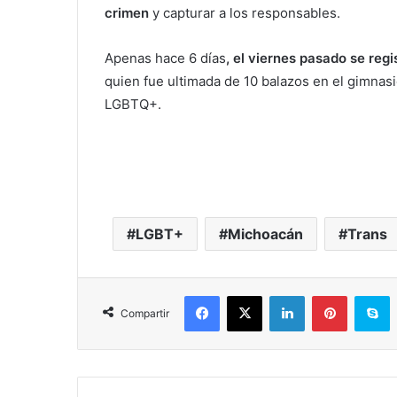
crimen
y capturar a los responsables.
Apenas hace 6 días
, el viernes pasado se reg
quien fue ultimada de 10 balazos en el gimnas
LGBTQ+.
LGBT+
Michoacán
Trans
Facebook
X
LinkedIn
Pinterest
S
Compartir