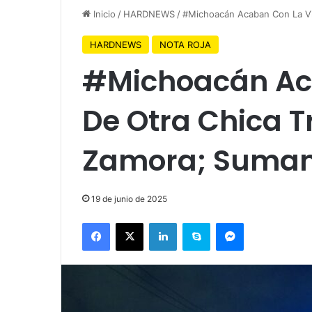
Inicio
/
HARDNEWS
/
#Michoacán Acaban Con La Vi
HARDNEWS
NOTA ROJA
#Michoacán Ac
De Otra Chica T
Zamora; Suman 
19 de junio de 2025
Facebook
X
LinkedIn
Skype
Messenger