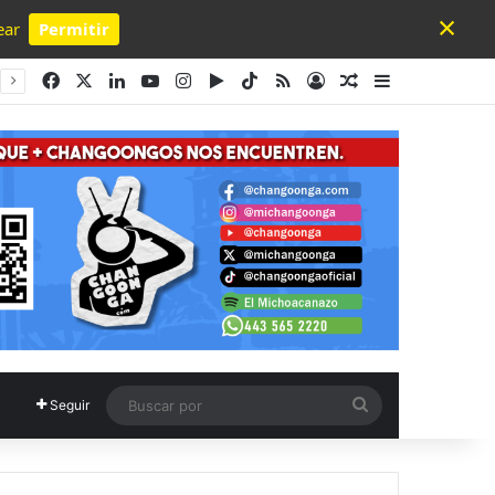
×
ear
Permitir
Powered by SendPulse
Facebook
X
LinkedIn
YouTube
Instagram
Google Play
TikTok
RSS
Acceso
Publicación al a
Barra lateral
Buscar
Seguir
por