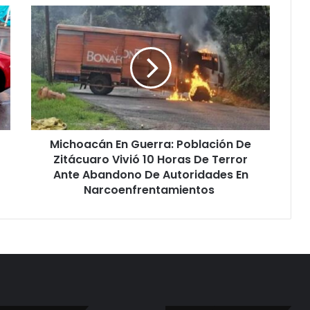
Michoacán
En
Guerra:
Población
De
Zitácuaro
Vivió
10
Horas
Michoacán En Guerra: Población De
De
Terror
Zitácuaro Vivió 10 Horas De Terror
Ante
Ante Abandono De Autoridades En
Abandono
Narcoenfrentamientos
De
Autoridades
En
Narcoenfrentamientos