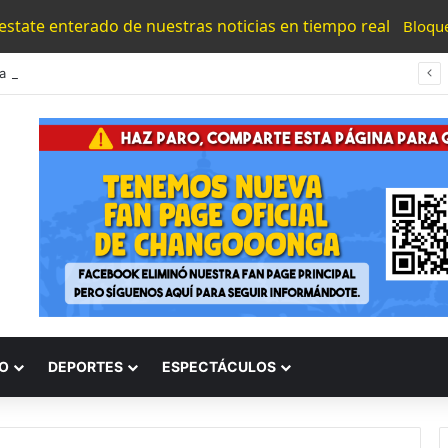
 estate enterado de nuestras noticias en tiempo real
Bloqu
#Puebla HDSPTM Mata A Abuelita De 82 Años Que Vendía Cemitas Para Robarle 90 Varos
O
DEPORTES
ESPECTÁCULOS