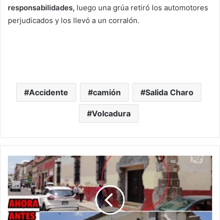
responsabilidades,
luego una grúa retiró los automotores
perjudicados y los llevó a un corralón.
Accidente
camión
Salida Charo
Volcadura
#Morelia
INAH
Ya
Prepara
Denuncia
Penal