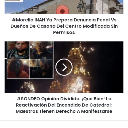
Vs
Dueños
De
#Morelia INAH Ya Prepara Denuncia Penal Vs
Casona
Del
Dueños De Casona Del Centro Modificada Sin
Centro
Permisos
Modificada
Sin
#SONDEO
Permisos
Opinión
Dividida:
¡Que
Bien!
La
Reactivación
Del
Encendido
#SONDEO Opinión Dividida: ¡Que Bien! La
De
Catedral;
Reactivación Del Encendido De Catedral;
Maestros
Maestros Tienen Derecho A Manifestarse
Tienen
Derecho
A