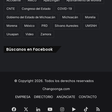
Accidente
AMLO
Apatzingán
Ayuntamiento de Morelia
CNTE
Congreso del Estado
COVID-19
Gobierno del Estado de Michoacán
Michoacán
Morelia
Morena
México
PRD
Silvano Aureoles
UMSNH
Uruapan
Video
Zamora
Búscanos en Facebook
© Copyright 2026. Todos los derechos reservados
Changoonga.com
EMPRESA
DIRECTORIO
ANÚNCIATE
CONTACTO
Facebook
X
LinkedIn
YouTube
Instagram
Google
TikTok
RSS