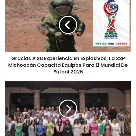
Gracias
A
Su
Experiencia
En
Explosivos,
La
SSP
Michoacán
Gracias A Su Experiencia En Explosivos, La SSP
Capacita
Equipos
Michoacán Capacita Equipos Para El Mundial De
Para
Fútbol 2026
El
Mundial
El
De
Verde
Fútbol
Michoacán
2026
Reafirma
Su
Entrega
Total
A
Bedolla