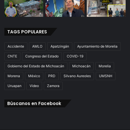
TAGS POPULARES
Accidente
AMLO
Apatzingán
Ayuntamiento de Morelia
CNTE
Congreso del Estado
COVID-19
Gobierno del Estado de Michoacán
Michoacán
Morelia
Morena
México
PRD
Silvano Aureoles
UMSNH
Uruapan
Video
Zamora
Búscanos en Facebook