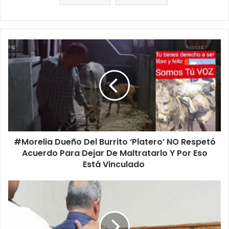
#Morelia
Dueño
Del
Burrito
‘Platero’
NO
Respetó
Acuerdo
Para
#Morelia Dueño Del Burrito ‘Platero’ NO Respetó
Dejar
De
Acuerdo Para Dejar De Maltratarlo Y Por Eso
Maltratarlo
Está Vinculado
Y
Por
Pasa
Eso
En
Está
Michoacán:
Vinculado
Le
Dan