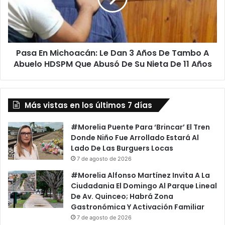
3
Años
De
Tambo
Pasa En Michoacán: Le Dan 3 Años De Tambo A
A
Abuelo
Abuelo HDSPM Que Abusó De Su Nieta De 11 Años
HDSPM
Que
Abusó
Más vistas en los últimos 7 días
De
Su
Nieta
#Morelia Puente Para ‘Brincar’ El Tren
De
Donde Niño Fue Arrollado Estará Al
11
Lado De Las Burguers Locas
Años
7 de agosto de 2026
#Morelia Alfonso Martínez Invita A La
Ciudadania El Domingo Al Parque Lineal
De Av. Quinceo; Habrá Zona
Gastronómica Y Activación Familiar
7 de agosto de 2026