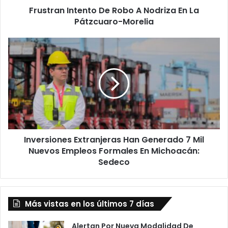
Frustran Intento De Robo A Nodriza En La
Morelia
Pátzcuaro-Morelia
Inversiones
Extranjeras
Han
Generado
7
Mil
Nuevos
Empleos
Formales
Inversiones Extranjeras Han Generado 7 Mil
En
Michoacán:
Nuevos Empleos Formales En Michoacán:
Sedeco
Sedeco
Más vistas en los últimos 7 días
Alertan Por Nueva Modalidad De