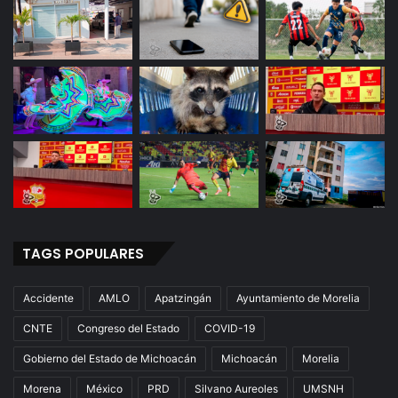
TAGS POPULARES
Accidente
AMLO
Apatzingán
Ayuntamiento de Morelia
CNTE
Congreso del Estado
COVID-19
Gobierno del Estado de Michoacán
Michoacán
Morelia
Morena
México
PRD
Silvano Aureoles
UMSNH