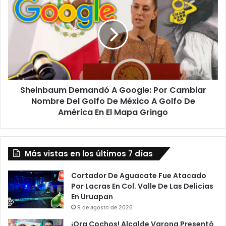
Demandó
A
Google:
Por
Cambiar
Nombre
Del
Golfo
Sheinbaum Demandó A Google: Por Cambiar
De
México
Nombre Del Golfo De México A Golfo De
A
América En El Mapa Gringo
Golfo
De
América
En El Mapa Gringo
Más vistas en los últimos 7 días
Cortador De Aguacate Fue Atacado
Por Lacras En Col. Valle De Las Delicias
En Uruapan
9 de agosto de 2026
¡Ora Cochos! Alcalde Varona Presentó