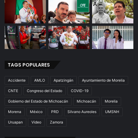
TAGS POPULARES
Accidente
AMLO
Apatzingán
Ayuntamiento de Morelia
CNTE
Congreso del Estado
COVID-19
Gobierno del Estado de Michoacán
Michoacán
Morelia
Morena
México
PRD
Silvano Aureoles
UMSNH
Uruapan
Video
Zamora