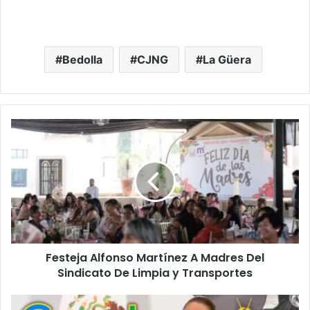
Bedolla
CJNG
La Güera
Festeja
Alfonso
Martínez
A
Madres
Del
Sindicato
De
Limpia
Festeja Alfonso Martínez A Madres Del
y
Transportes
Sindicato De Limpia y Transportes
Sheinbaum