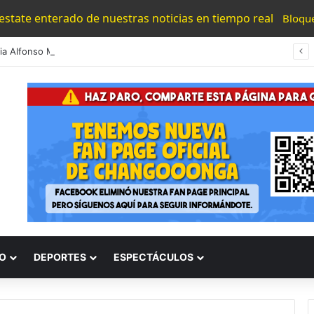
 estate enterado de nuestras noticias en tiempo real
Bloqu
#Morelia Alfonso Martínez Consolido El Acceso A La Lectura Con El Programa «Morelia Se Lee»
O
DEPORTES
ESPECTÁCULOS