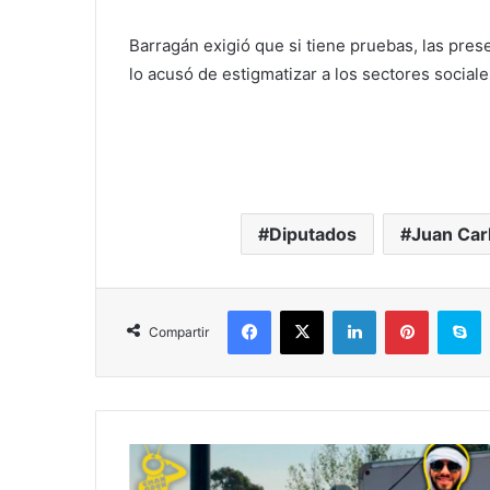
Barragán exigió que si tiene pruebas, las pres
lo acusó de estigmatizar a los sectores social
Diputados
Juan Car
Facebook
X
LinkedIn
Pinterest
S
Compartir
#Morelia
De