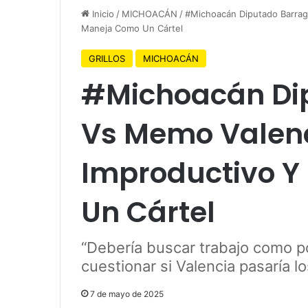
Inicio
/
MICHOACÁN
/
#Michoacán Diputado Barrag
Maneja Como Un Cártel
GRILLOS
MICHOACÁN
#Michoacán Di
Vs Memo Valenc
Improductivo Y
Un Cártel
“Debería buscar trabajo como poli
cuestionar si Valencia pasaría 
7 de mayo de 2025