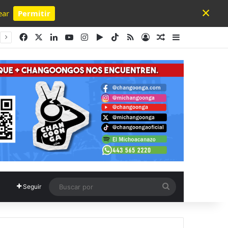
×
ear
Permitir
Powered by SendPulse
Facebook
X
LinkedIn
YouTube
Instagram
Google Play
TikTok
RSS
Acceso
Publicación al a
Barra lateral
Buscar
Seguir
por