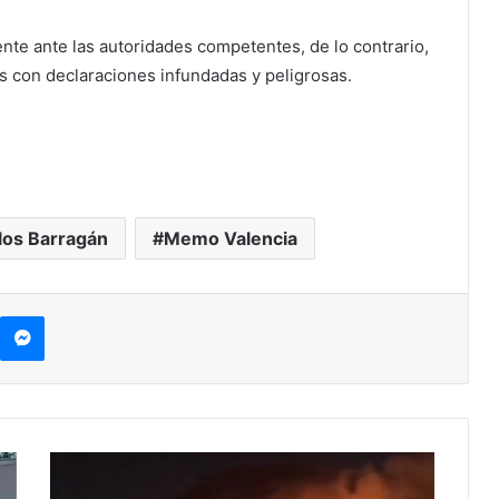
ente ante las autoridades competentes, de lo contrario,
es con declaraciones infundadas y peligrosas.
los Barragán
Memo Valencia
kype
Messenger
#Morelia
Van