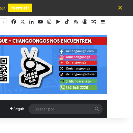
×
ear
Permitir
Powered by SendPulse
Facebook
X
LinkedIn
YouTube
Instagram
Google Play
TikTok
RSS
Acceso
Publicación al a
Barra lateral
Buscar
Seguir
por