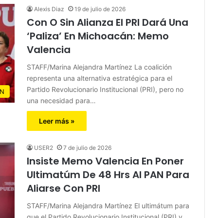
Alexis Diaz
19 de julio de 2026
Con O Sin Alianza El PRI Dará Una
‘Paliza’ En Michoacán: Memo
Valencia
STAFF/Marina Alejandra Martínez La coalición
representa una alternativa estratégica para el
Partido Revolucionario Institucional (PRI), pero no
N
una necesidad para…
Leer más »
USER2
7 de julio de 2026
Insiste Memo Valencia En Poner
Ultimatúm De 48 Hrs Al PAN Para
Aliarse Con PRI
STAFF/Marina Alejandra Martínez El ultimátum para
que el Partido Revolucionario Institucional (PRI) y