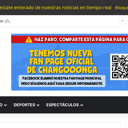
 estate enterado de nuestras noticias en tiempo real
Bloqu
#Uruapan ¡Otra Vez! Aparece Segunda Narcomanta En Caltzontzin En Plenas Fiestas Patronales
O
DEPORTES
ESPECTÁCULOS