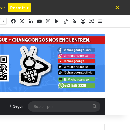
×
ear
Permitir
Powered by SendPulse
Facebook
X
LinkedIn
YouTube
Instagram
Google Play
TikTok
RSS
Acceso
Publicación al a
Barra lateral
Buscar
Seguir
por