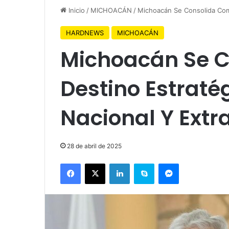
Inicio
/
MICHOACÁN
/
Michoacán Se Consolida Como
HARDNEWS
MICHOACÁN
Michoacán Se 
Destino Estraté
Nacional Y Extr
28 de abril de 2025
Facebook
X
LinkedIn
Skype
Messenger