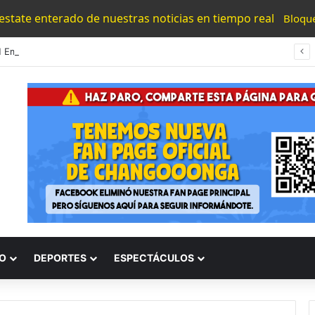
 estate enterado de nuestras noticias en tiempo real
Bloqu
UMNSH Emitirá Este Miércoles La Tercera Convocatoria De Nuevo Ingreso.
O
DEPORTES
ESPECTÁCULOS