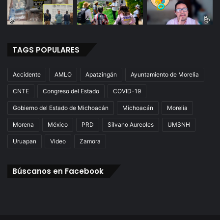
TAGS POPULARES
Accidente
AMLO
Apatzingán
Ayuntamiento de Morelia
CNTE
Congreso del Estado
COVID-19
Gobierno del Estado de Michoacán
Michoacán
Morelia
Morena
México
PRD
Silvano Aureoles
UMSNH
Uruapan
Video
Zamora
Búscanos en Facebook