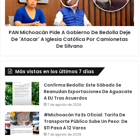
De
Bedolla
Deje
De
PAN Michoacán Pide A Gobierno De Bedolla Deje
'Atacar'
A
De 'Atacar' A Iglesia Católica Por Camionetas
Iglesia
De Silvano
Católica
Por
Camionetas
De
Más vistas en los últimos 7 días
Silvano
Confirma Bedolla: Este Sábado Se
Reanudan Exportaciones De Aguacate
A EU Tras Acuerdos
7 de agosto de 2026
#Michoacán Ya Es Oficial: Tarifa De
Transporte Público Sube Un Peso: De
$11 Pasa A 12 Varos
7 de agosto de 2026