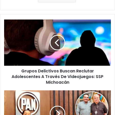
Grupos
Delictivos
Buscan
Reclutar
Adolescentes
A
Través
De
Videojuegos:
Grupos Delictivos Buscan Reclutar
SSP
Michoacán
Adolescentes A Través De Videojuegos: SSP
Michoacán
PAN
Michoacán
Pide
A
Gobierno