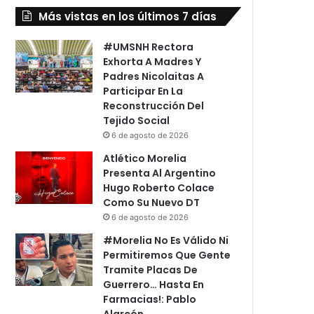
Más vistas en los últimos 7 días
#UMSNH Rectora
Exhorta A Madres Y
Padres Nicolaitas A
Participar En La
Reconstrucción Del
Tejido Social
6 de agosto de 2026
Atlético Morelia
Presenta Al Argentino
Hugo Roberto Colace
Como Su Nuevo DT
6 de agosto de 2026
#Morelia No Es Válido Ni
Permitiremos Que Gente
Tramite Placas De
Guerrero… Hasta En
Farmacias!: Pablo
Alarcón