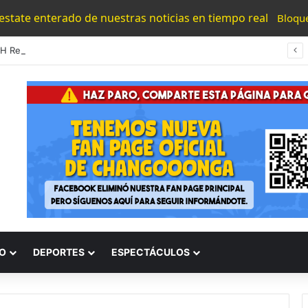
 estate enterado de nuestras noticias en tiempo real
Bloqu
#UMSNH Rectora Exhorta A Madres Y Padres Nicolaitas A Participar En La Reconstrucción Del Tejido Social
O
DEPORTES
ESPECTÁCULOS