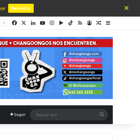
×
ear
Permitir
Powered by SendPulse
Facebook
X
LinkedIn
YouTube
Instagram
Google Play
TikTok
RSS
Acceso
Publicación al a
Barra lateral
Buscar
Seguir
por