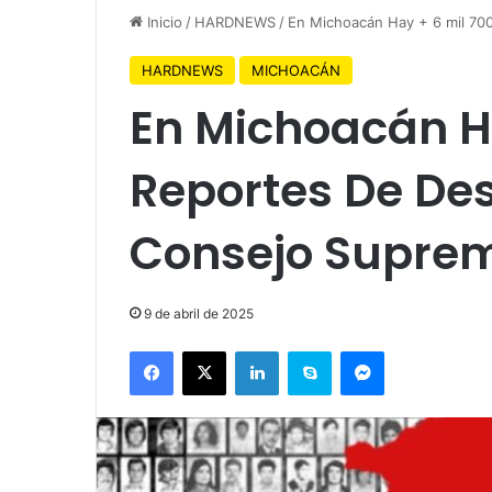
Inicio
/
HARDNEWS
/
En Michoacán Hay + 6 mil 70
HARDNEWS
MICHOACÁN
En Michoacán Ha
Reportes De De
Consejo Suprem
9 de abril de 2025
Facebook
X
LinkedIn
Skype
Messenger