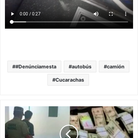
#Denúnciamesta
autobús
camión
Cucarachas
Apañan
En
Aeropuerto
De
Uruapan