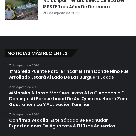
#Jiquilpan Tendrá Nueva Clínica Del
ISSSTE Tras Años De Deterioro
7 de agosto de 2026
NOTICIAS MÁS RECIENTES
7 de agosto de 2026
#Morelia Puente Para ‘Brincar’ El Tren Donde Niño Fue
Arrollado Estará Al Lado De Las Burguers Locas
7 de agosto de 2026
#Morelia Alfonso Martínez Invita A La Ciudadania El
Domingo Al Parque Lineal De Av. Quinceo; Habrá Zona
Gastronómica Y Activación Familiar
7 de agosto de 2026
Confirma Bedolla: Este Sábado Se Reanudan
Exportaciones De Aguacate A EU Tras Acuerdos