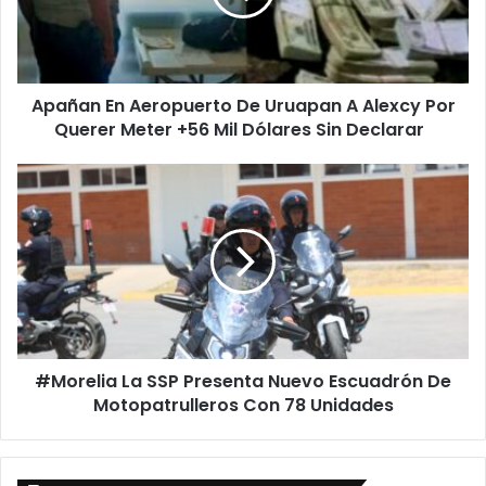
A
Alexcy
Por
Querer
Apañan En Aeropuerto De Uruapan A Alexcy Por
Meter
+56
Querer Meter +56 Mil Dólares Sin Declarar
Mil
Dólares
#Morelia
Sin
La
Declarar
SSP
Presenta
Nuevo
Escuadrón
De
Motopatrulleros
Con
#Morelia La SSP Presenta Nuevo Escuadrón De
78
Unidades
Motopatrulleros Con 78 Unidades