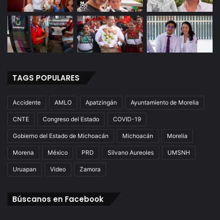
TAGS POPULARES
Accidente
AMLO
Apatzingán
Ayuntamiento de Morelia
CNTE
Congreso del Estado
COVID-19
Gobierno del Estado de Michoacán
Michoacán
Morelia
Morena
México
PRD
Silvano Aureoles
UMSNH
Uruapan
Video
Zamora
Búscanos en Facebook