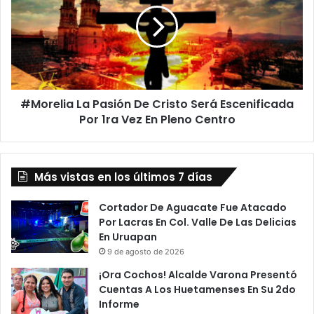
De
Cristo
Será
Escenificada
Por
1ra
#Morelia La Pasión De Cristo Será Escenificada
Vez
En
Por 1ra Vez En Pleno Centro
Pleno
Centro
Más vistas en los últimos 7 días
Cortador De Aguacate Fue Atacado
Por Lacras En Col. Valle De Las Delicias
En Uruapan
9 de agosto de 2026
¡Ora Cochos! Alcalde Varona Presentó
Cuentas A Los Huetamenses En Su 2do
Informe