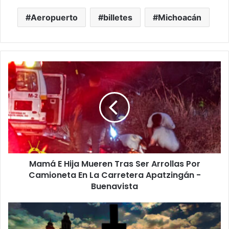
Aeropuerto
billetes
Michoacán
Mamá
E
Hija
Mueren
Tras
Ser
Arrollas
Por
Camioneta
Mamá E Hija Mueren Tras Ser Arrollas Por
En
La
Camioneta En La Carretera Apatzingán -
Carretera
Buenavista
Apatzingán
-
#Morelia
Buenavista
La
Pasión