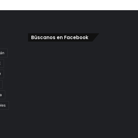
Búscanos en Facebook
gán
E
9
a
oles