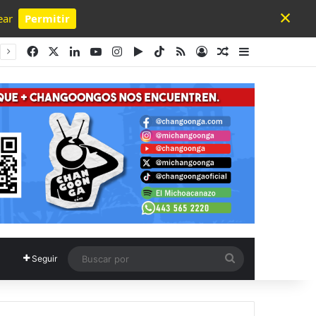
×
ear
Permitir
Powered by SendPulse
Facebook
X
LinkedIn
YouTube
Instagram
Google Play
TikTok
RSS
Acceso
Publicación al a
Barra lateral
Buscar
Seguir
por