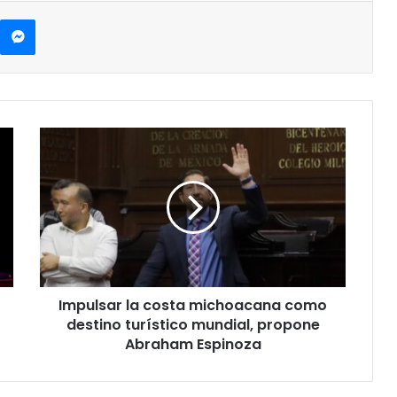
kype
Messenger
Impulsar
la
costa
michoacana
como
destino
turístico
mundial,
propone
Impulsar la costa michoacana como
Abraham
Espinoza
destino turístico mundial, propone
Abraham Espinoza