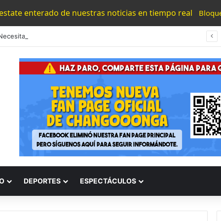
 estate enterado de nuestras noticias en tiempo real
Bloqu
“Los Necesitamos”: Atlético Morelia Agradece Respaldo De Su Afición En Encuentro Ante Cancún Fc
O
DEPORTES
ESPECTÁCULOS