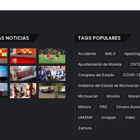
AS NOTICIAS
TAGS POPULARES
Accidente
AMLO
Apatzin
Ayuntamiento de Morelia
CNT
Congreso del Estado
COVID-1
Gobierno del Estado de Michoacán
Michoacán
Morelia
Moren
México
PRD
Silvano Aure
UMSNH
Uruapan
Video
Zamora