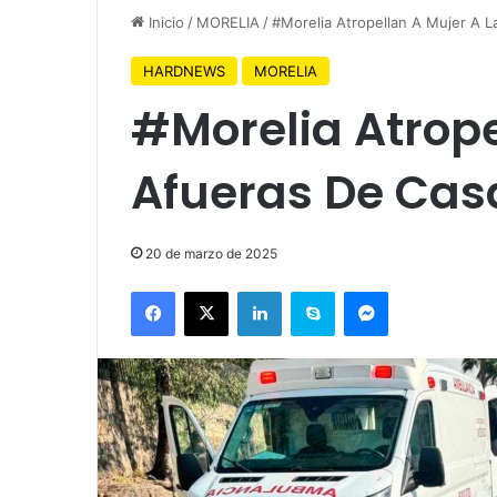
Inicio
/
MORELIA
/
#Morelia Atropellan A Mujer A 
HARDNEWS
MORELIA
#Morelia Atrope
Afueras De Cas
20 de marzo de 2025
Facebook
X
LinkedIn
Skype
Messenger