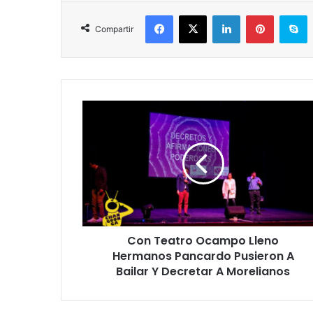
Facebook
X
LinkedIn
Pinterest
S
Compartir
Con
Teatro
Ocampo
Lleno
Hermanos
Pancardo
Pusieron
A
Bailar
Con Teatro Ocampo Lleno
Y
Decretar
Hermanos Pancardo Pusieron A
A
Bailar Y Decretar A Morelianos
Morelianos