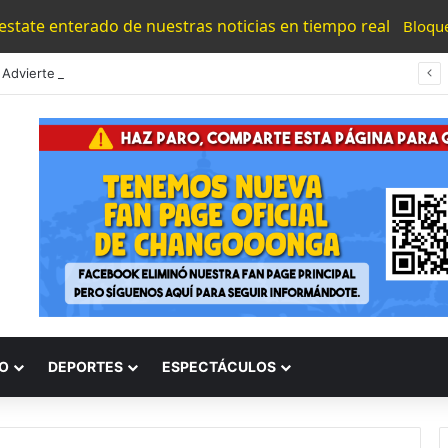
 estate enterado de nuestras noticias en tiempo real
Bloqu
Morelia Advierte Alfonso: No Se Tolerarán Bloqueos De Taxistas, «Solo Buscan Privilegios»
O
DEPORTES
ESPECTÁCULOS