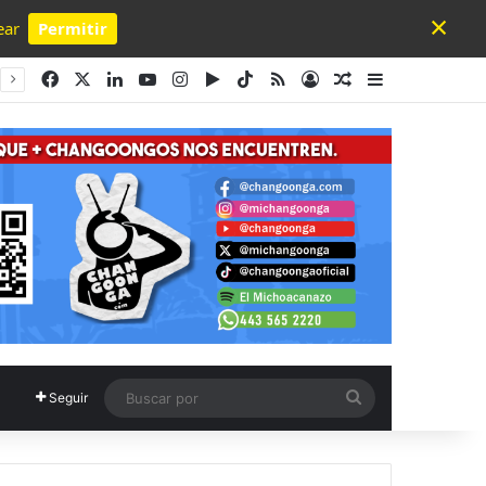
×
ear
Permitir
Powered by SendPulse
Facebook
X
LinkedIn
YouTube
Instagram
Google Play
TikTok
RSS
Acceso
Publicación al a
Barra lateral
Buscar
Seguir
por