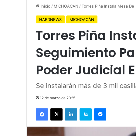
Inicio
/
MICHOACÁN
/
Torres Piña Instala Mesa De
HARDNEWS
MICHOACÁN
Torres Piña Ins
Seguimiento Par
Poder Judicial
Se instalarán más de 3 mil casill
12 de marzo de 2025
Facebook
X
LinkedIn
Skype
Messenger