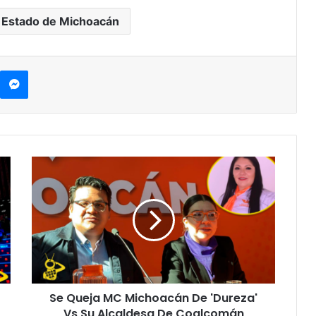
 Estado de Michoacán
kype
Messenger
Se
Queja
MC
Michoacán
De
'Dureza'
Vs
Su
Alcaldesa
Se Queja MC Michoacán De 'Dureza'
De
Coalcomán
Vs Su Alcaldesa De Coalcomán