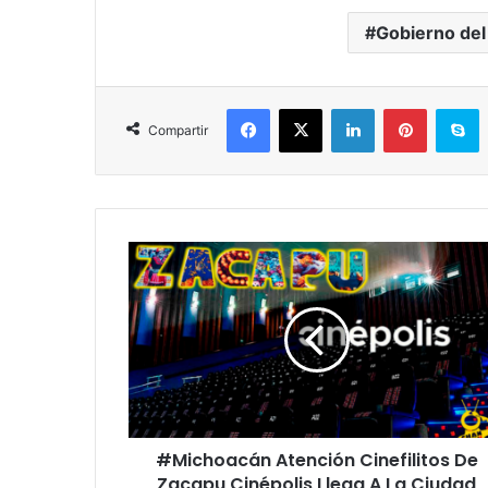
Gobierno del
Facebook
X
LinkedIn
Pinterest
S
Compartir
#Michoacán
Atención
Cinefilitos
De
Zacapu
Cinépolis
Llega
A
La
#Michoacán Atención Cinefilitos De
Ciudad
Zacapu Cinépolis Llega A La Ciudad