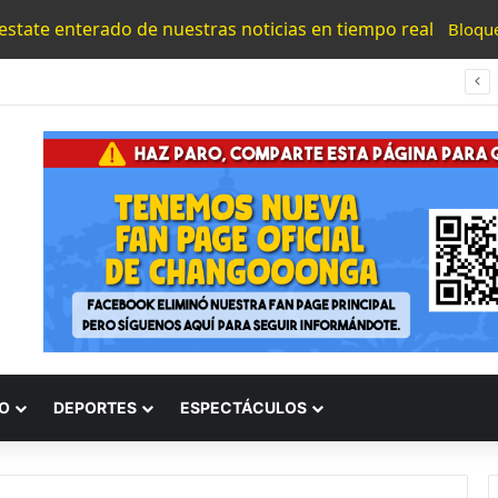
 estate enterado de nuestras noticias en tiempo real
Bloqu
UMNSH Emitirá Este Miércoles La Tercera Convocatoria De Nuevo Ingreso.
O
DEPORTES
ESPECTÁCULOS