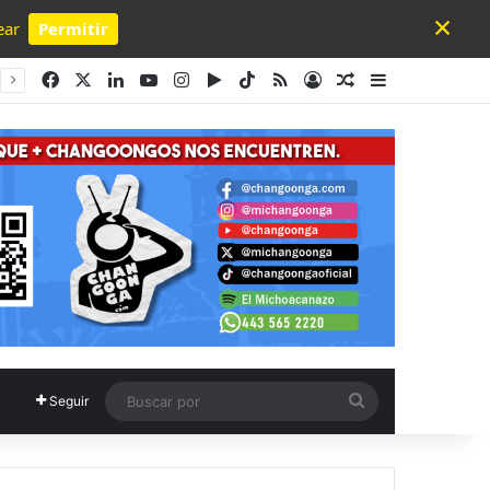
×
ear
Permitir
Powered by SendPulse
Facebook
X
LinkedIn
YouTube
Instagram
Google Play
TikTok
RSS
Acceso
Publicación al a
Barra lateral
Buscar
Seguir
por