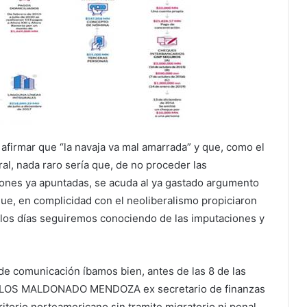
afirmar que “la navaja va mal amarrada” y que, como el
ral, nada raro sería que, de no proceder las
zones ya apuntadas, se acuda al ya gastado argumento
 que, en complicidad con el neoliberalismo propiciaron
e los días seguiremos conociendo de las imputaciones y
e comunicación íbamos bien, antes de las 8 de las
ARLOS MALDONADO MENDOZA ex secretario de finanzas
itorio norteamericano sin tramite migratorio ni penal