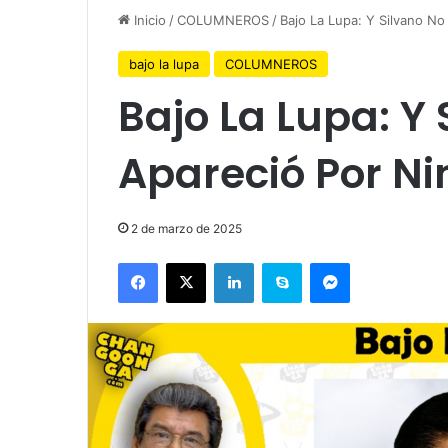
Inicio
/
COLUMNEROS
/
Bajo La Lupa: Y Silvano N
bajo la lupa
COLUMNEROS
Bajo La Lupa: Y
Apareció Por N
2 de marzo de 2025
Facebook
X
LinkedIn
Skype
Messenger