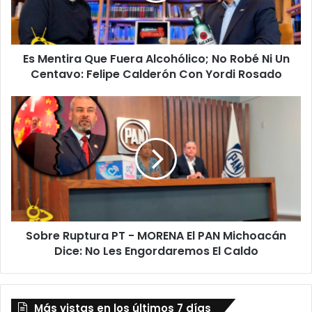
Robé
Ni
Un
Es Mentira Que Fuera Alcohólico; No Robé Ni Un
Centavo:
Felipe
Centavo: Felipe Calderón Con Yordi Rosado
Calderón
Con
Sobre
Yordi
Ruptura
Rosado
PT
-
MORENA
El
PAN
Michoacán
Dice:
Sobre Ruptura PT - MORENA El PAN Michoacán
No
Les
Dice: No Les Engordaremos El Caldo
Engordaremos
El
Caldo
Más vistas en los últimos 7 días