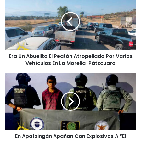
Un
Abuelito
El
Peatón
Atropellado
Por
Varios
Vehículos
Era Un Abuelito El Peatón Atropellado Por Varios
En
La
Vehículos En La Morelia-Pátzcuaro
Morelia-
Pátzcuaro
En
Apatzingán
Apañan
Con
Explosivos
A
“El
Choricero”,
Vatillo
En Apatzingán Apañan Con Explosivos A “El
De