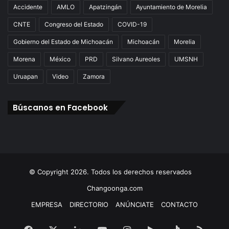
Accidente
AMLO
Apatzingán
Ayuntamiento de Morelia
CNTE
Congreso del Estado
COVID-19
Gobierno del Estado de Michoacán
Michoacán
Morelia
Morena
México
PRD
Silvano Aureoles
UMSNH
Uruapan
Video
Zamora
Búscanos en Facebook
© Copyright 2026. Todos los derechos reservados
Changoonga.com
EMPRESA
DIRECTORIO
ANÚNCIATE
CONTACTO