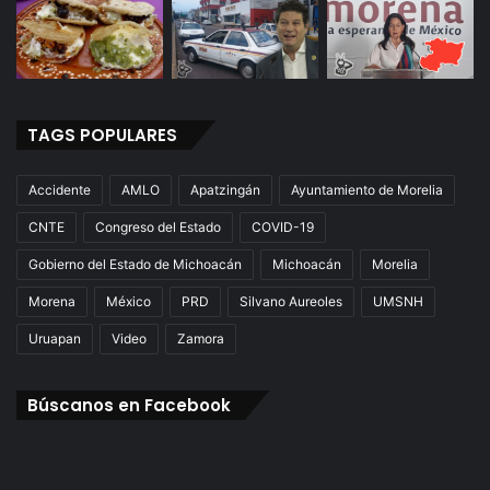
TAGS POPULARES
Accidente
AMLO
Apatzingán
Ayuntamiento de Morelia
CNTE
Congreso del Estado
COVID-19
Gobierno del Estado de Michoacán
Michoacán
Morelia
Morena
México
PRD
Silvano Aureoles
UMSNH
Uruapan
Video
Zamora
Búscanos en Facebook