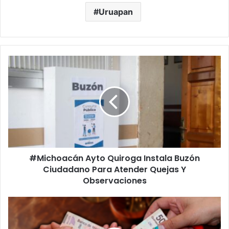
Uruapan
#Michoacán
Ayto
Quiroga
Instala
Buzón
Ciudadano
Para
Atender
Quejas
#Michoacán Ayto Quiroga Instala Buzón
Y
Observaciones
Ciudadano Para Atender Quejas Y
Observaciones
#Michoacán
Apañan
A