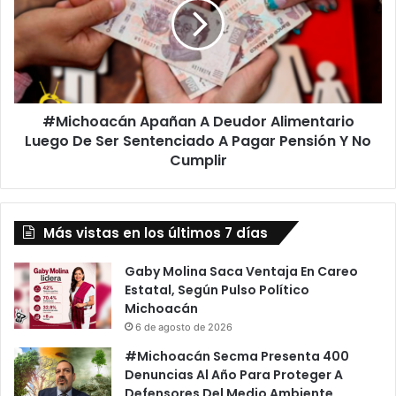
Deudor
Alimentario
Luego
De
Ser
Sentenciado
#Michoacán Apañan A Deudor Alimentario
A
Pagar
Luego De Ser Sentenciado A Pagar Pensión Y No
Pensión
Cumplir
Y
No
Cumplir
Más vistas en los últimos 7 días
Gaby Molina Saca Ventaja En Careo
Estatal, Según Pulso Político
Michoacán
6 de agosto de 2026
#Michoacán Secma Presenta 400
Denuncias Al Año Para Proteger A
Defensores Del Medio Ambiente