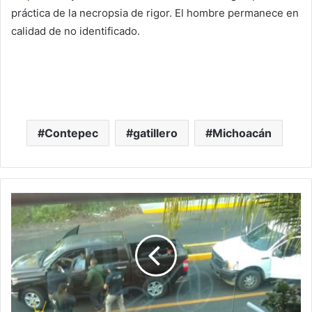
práctica de la necropsia de rigor. El hombre permanece en
calidad de no identificado.
Contepec
gatillero
Michoacán
#Michoacán
Apañan
A
Rutilio
Bucio,
Presunto
Operador
De