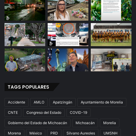
TAGS POPULARES
Accidente
AMLO
Apatzingán
Ayuntamiento de Morelia
CNTE
Congreso del Estado
COVID-19
Gobierno del Estado de Michoacán
Michoacán
Morelia
Morena
México
PRD
Silvano Aureoles
UMSNH