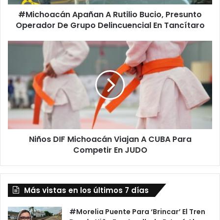
Grupo
#Michoacán Apañan A Rutilio Bucio, Presunto
Delincuencial
En
Operador De Grupo Delincuencial En Tancítaro
Tancítaro
Niños
DIF
Michoacán
Viajan
A
CUBA
Para
Competir
En
Niños DIF Michoacán Viajan A CUBA Para
JUDO
Competir En JUDO
Más vistas en los últimos 7 días
#Morelia Puente Para ‘Brincar’ El Tren