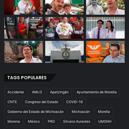
TAGS POPULARES
Accidente
AMLO
Apatzingán
Ayuntamiento de Morelia
CNTE
Congreso del Estado
COVID-19
Gobierno del Estado de Michoacán
Michoacán
Morelia
Morena
México
PRD
Silvano Aureoles
UMSNH