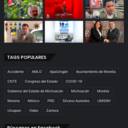
TAGS POPULARES
Accidente
AMLO
Apatzingán
Ayuntamiento de Morelia
CNTE
Congreso del Estado
COVID-19
Gobierno del Estado de Michoacán
Michoacán
Morelia
Morena
México
PRD
Silvano Aureoles
UMSNH
Uruapan
Video
Zamora
Búscanos en Facebook