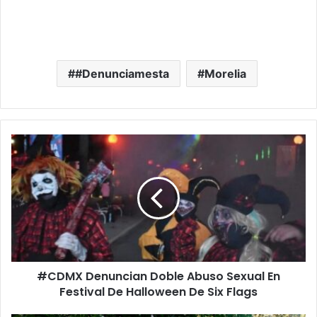
#Denunciamesta
Morelia
#CDMX
Denuncian
Doble
Abuso
Sexual
En
Festival
De
Halloween
#CDMX Denuncian Doble Abuso Sexual En
De
Six
Festival De Halloween De Six Flags
Flags