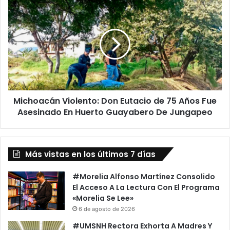
Michoacán
Violento:
Don
Eutacio
de
75
Años
Fue
Asesinado
Michoacán Violento: Don Eutacio de 75 Años Fue
En
Huerto
Asesinado En Huerto Guayabero De Jungapeo
Guayabero
De
Jungapeo
Más vistas en los últimos 7 días
#Morelia Alfonso Martínez Consolido
El Acceso A La Lectura Con El Programa
«Morelia Se Lee»
6 de agosto de 2026
#UMSNH Rectora Exhorta A Madres Y