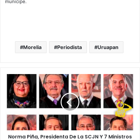
munícipe.
Morelia
Periodista
Uruapan
Norma
Piña,
Presidenta
De
La
SCJN
Y
7
Ministros
Norma Piña, Presidenta De La SCJN Y 7 Ministros
Más