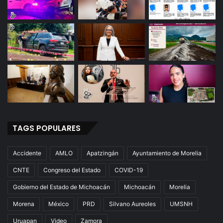
TAGS POPULARES
Accidente
AMLO
Apatzingán
Ayuntamiento de Morelia
CNTE
Congreso del Estado
COVID-19
Gobierno del Estado de Michoacán
Michoacán
Morelia
Morena
México
PRD
Silvano Aureoles
UMSNH
Uruapan
Video
Zamora