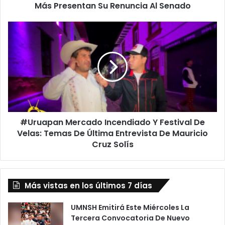
Presentan
Más Presentan Su Renuncia Al Senado
Su
Renuncia
#Uruapan
Al
Mercado
Senado
Incendiado
Y
Festival
De
Velas:
Temas
De
#Uruapan Mercado Incendiado Y Festival De
Última
Entrevista
Velas: Temas De Última Entrevista De Mauricio
De
Cruz Solís
Mauricio
Cruz
Solís
Más vistas en los últimos 7 días
UMNSH Emitirá Este Miércoles La
Tercera Convocatoria De Nuevo