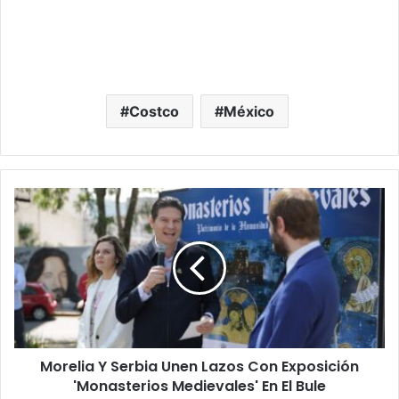
Costco
México
Morelia
Y
Serbia
Unen
Lazos
Con
Exposición
'Monasterios
Medievales'
Morelia Y Serbia Unen Lazos Con Exposición
En
El
'Monasterios Medievales' En El Bule