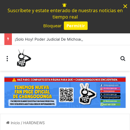
×
Suscríbete y estate enterado de nuestras noticias en
tiempo real
Bloquear
Permitir
Powered by SendPulse
¡Solo Hoy! Poder Judicial De Michoacán Abre Registro Para Nuevas Secretarías De Sala
Menú
B
Inicio
/
HARDNEWS