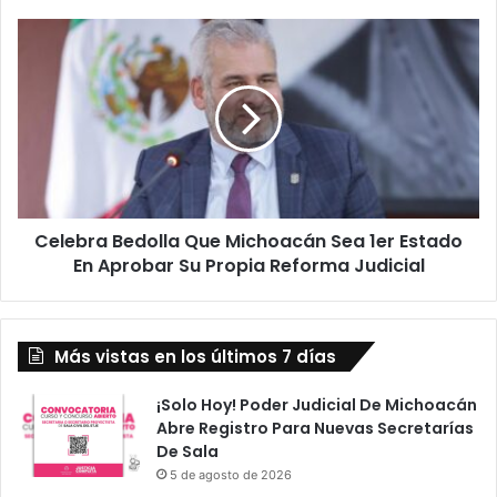
Bule
Celebra
Bedolla
Que
Michoacán
Sea
1er
Estado
En
Aprobar
Celebra Bedolla Que Michoacán Sea 1er Estado
Su
Propia
En Aprobar Su Propia Reforma Judicial
Reforma
Judicial
Más vistas en los últimos 7 días
¡Solo Hoy! Poder Judicial De Michoacán
Abre Registro Para Nuevas Secretarías
De Sala
5 de agosto de 2026