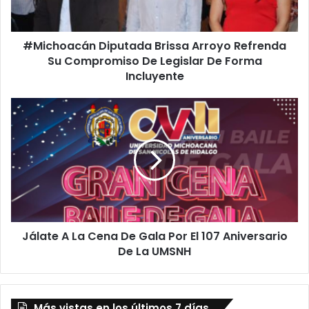
Compromiso
De
Legislar
#Michoacán Diputada Brissa Arroyo Refrenda
De
Forma
Su Compromiso De Legislar De Forma
Incluyente
Incluyente
Jálate
A
La
Cena
De
Gala
Por
El
107
Jálate A La Cena De Gala Por El 107 Aniversario
Aniversario
De
De La UMSNH
La
UMSNH
Más vistas en los últimos 7 días