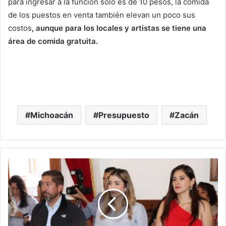
para ingresar a la función solo es de 10 pesos, la comida
de los puestos en venta también elevan un poco sus
costos
, aunque para los locales y artistas se tiene una
área de comida gratuita.
Michoacán
Presupuesto
Zacán
#Michoacán
Diputada
Brissa
Arroyo
Refrenda
Su