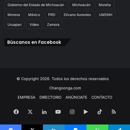
Gobierno del Estado de Michoacán
Michoacán
Morelia
Morena
México
PRD
Silvano Aureoles
UMSNH
Uruapan
Video
Zamora
Búscanos en Facebook
© Copyright 2026. Todos los derechos reservados
Changoonga.com
EMPRESA
DIRECTORIO
ANÚNCIATE
CONTACTO
Facebook
X
LinkedIn
YouTube
Instagram
Google
TikTok
RSS
Play