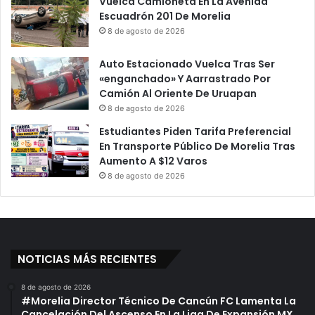
Vuelca Camioneta En La Avenida
Escuadrón 201 De Morelia
8 de agosto de 2026
Auto Estacionado Vuelca Tras Ser
«enganchado» Y Aarrastrado Por
Camión Al Oriente De Uruapan
8 de agosto de 2026
Estudiantes Piden Tarifa Preferencial
En Transporte Público De Morelia Tras
Aumento A $12 Varos
8 de agosto de 2026
NOTICIAS MÁS RECIENTES
8 de agosto de 2026
#Morelia Director Técnico De Cancún FC Lamenta La
Cancelación Del Ascenso En La Liga De Expansión MX