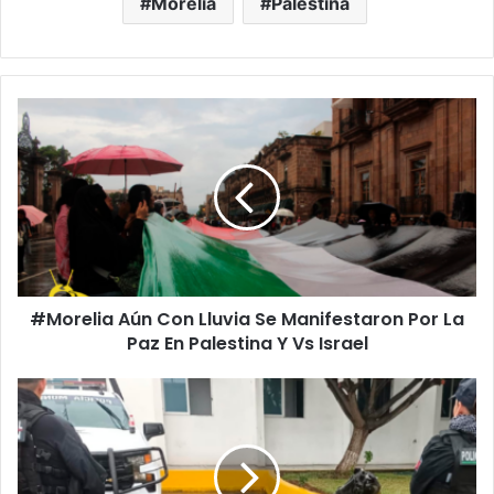
Morelia
Palestina
#Morelia
Aún
Con
Lluvia
Se
Manifestaron
Por
La
Paz
#Morelia Aún Con Lluvia Se Manifestaron Por La
En
Palestina
Paz En Palestina Y Vs Israel
Y
Vs
#Michoacán
Israel
Detienen
A
Chavo
Presunto