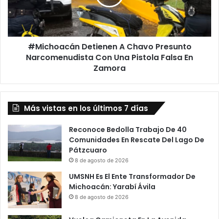
Narcomenudista
Con
Una
Pistola
#Michoacán Detienen A Chavo Presunto
Falsa
En
Narcomenudista Con Una Pistola Falsa En
Zamora
Zamora
Más vistas en los últimos 7 días
Reconoce Bedolla Trabajo De 40
Comunidades En Rescate Del Lago De
Pátzcuaro
8 de agosto de 2026
UMSNH Es El Ente Transformador De
Michoacán: Yarabí Ávila
8 de agosto de 2026