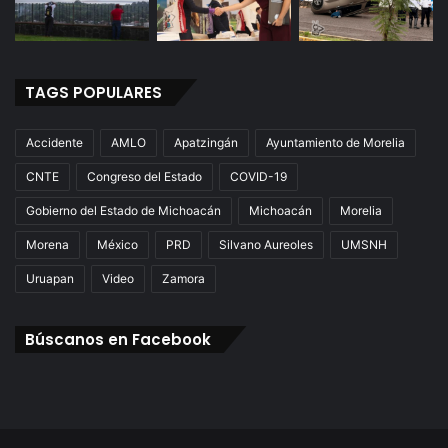
TAGS POPULARES
Accidente
AMLO
Apatzingán
Ayuntamiento de Morelia
CNTE
Congreso del Estado
COVID-19
Gobierno del Estado de Michoacán
Michoacán
Morelia
Morena
México
PRD
Silvano Aureoles
UMSNH
Uruapan
Video
Zamora
Búscanos en Facebook