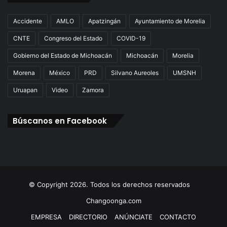
Accidente
AMLO
Apatzingán
Ayuntamiento de Morelia
CNTE
Congreso del Estado
COVID-19
Gobierno del Estado de Michoacán
Michoacán
Morelia
Morena
México
PRD
Silvano Aureoles
UMSNH
Uruapan
Video
Zamora
Búscanos en Facebook
© Copyright 2026. Todos los derechos reservados
Changoonga.com
EMPRESA
DIRECTORIO
ANÚNCIATE
CONTACTO