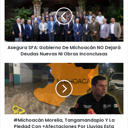
Gobierno
De
Michoacán
NO
Dejará
Deudas
Nuevas
Asegura SFA: Gobierno De Michoacán NO Dejará
NI
Obras
Deudas Nuevas NI Obras Inconclusas
Inconclusas
#Michoacán
Morelia,
Tangamandapio
Y
La
Piedad
Con
+Afectaciones
Por
#Michoacán Morelia, Tangamandapio Y La
Lluvias
Esta
Piedad Con +Afectaciones Por Lluvias Esta