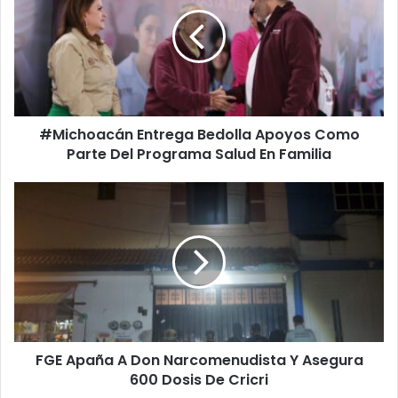
Bedolla
Apoyos
Como
Parte
Del
Programa
Salud
#Michoacán Entrega Bedolla Apoyos Como
En
Familia
Parte Del Programa Salud En Familia
FGE
Apaña
A
Don
Narcomenudista
Y
Asegura
600
Dosis
FGE Apaña A Don Narcomenudista Y Asegura
De
Cricri
600 Dosis De Cricri