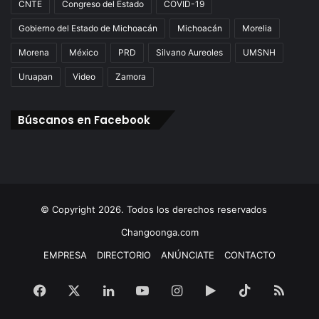
CNTE
Congreso del Estado
COVID-19
Gobierno del Estado de Michoacán
Michoacán
Morelia
Morena
México
PRD
Silvano Aureoles
UMSNH
Uruapan
Video
Zamora
Búscanos en Facebook
© Copyright 2026. Todos los derechos reservados
Changoonga.com
EMPRESA
DIRECTORIO
ANÚNCIATE
CONTACTO
Facebook
X
LinkedIn
YouTube
Instagram
Google
TikTok
RSS