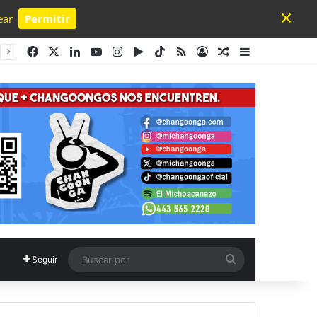
×
ear
Permitir
Powered by SendPulse
Facebook
X
LinkedIn
YouTube
Instagram
Google Play
TikTok
RSS
Acceso
Publicación al a
Barra lateral
Buscar
Seguir
por