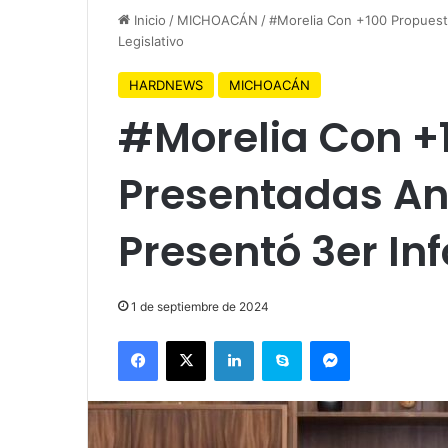
Inicio
/
MICHOACÁN
/
#Morelia Con +100 Propuest
Legislativo
HARDNEWS
MICHOACÁN
#Morelia Con +
Presentadas An
Presentó 3er In
1 de septiembre de 2024
Facebook
X
LinkedIn
Skype
Messenger