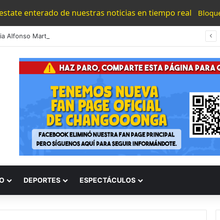
 estate enterado de nuestras noticias en tiempo real
Bloqu
#Morelia Alfonso Martínez Consolido El Acceso A La Lectura Con El Programa «Morelia Se Lee»
O
DEPORTES
ESPECTÁCULOS