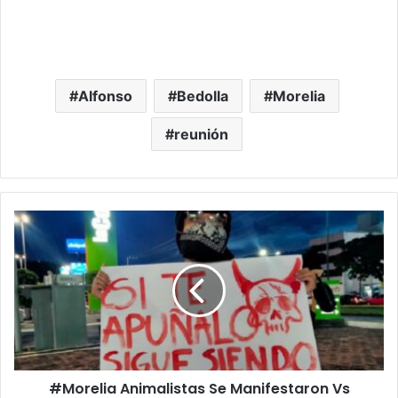
Alfonso
Bedolla
Morelia
reunión
#Morelia
Animalistas
Se
Manifestaron
Vs
Tauromaquía
Afuera
Del
Palacio
#Morelia Animalistas Se Manifestaron Vs
Del