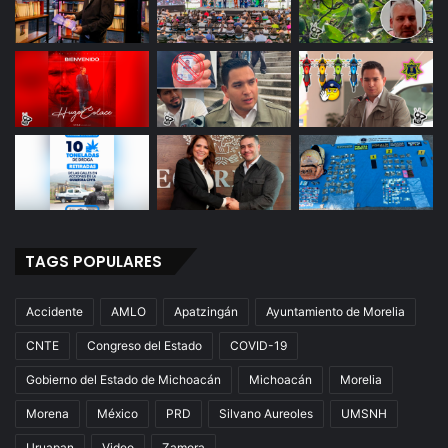
TAGS POPULARES
Accidente
AMLO
Apatzingán
Ayuntamiento de Morelia
CNTE
Congreso del Estado
COVID-19
Gobierno del Estado de Michoacán
Michoacán
Morelia
Morena
México
PRD
Silvano Aureoles
UMSNH
Uruapan
Video
Zamora