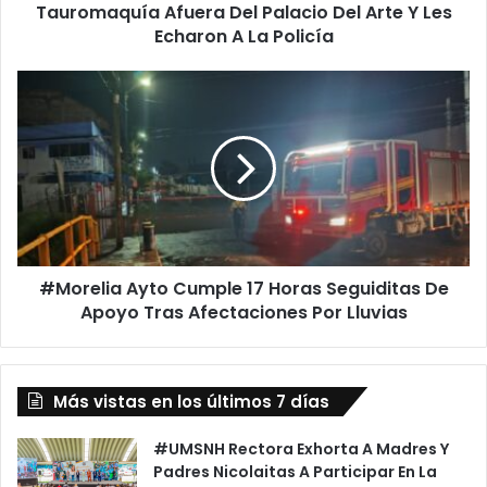
Arte Y
Tauromaquía Afuera Del Palacio Del Arte Y Les
Les
Echaron A La Policía
Echaron
A
#Morelia
La
Ayto
Policía
Cumple
17
Horas
Seguiditas
De
Apoyo
Tras
#Morelia Ayto Cumple 17 Horas Seguiditas De
Afectaciones
Por
Apoyo Tras Afectaciones Por Lluvias
Lluvias
Más vistas en los últimos 7 días
#UMSNH Rectora Exhorta A Madres Y
Padres Nicolaitas A Participar En La