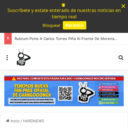
×
Suscríbete y estate enterado de nuestras noticias en
tiempo real
Bloquear
Permitir
Powered by SendPulse
Rubrum Pone A Carlos Torres Piña Al Frente De Morena Rumbo Al 2027 X Michoacán
Menú
B
Inicio
/
HARDNEWS