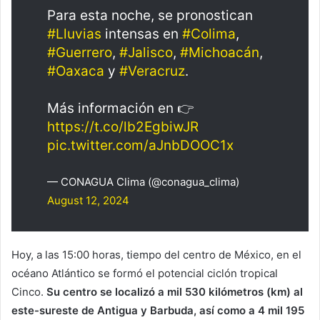
Para esta noche, se pronostican
#Lluvias
intensas en
#Colima
,
#Guerrero
,
#Jalisco
,
#Michoacán
,
#Oaxaca
y
#Veracruz
.
Más información en 👉
https://t.co/lb2EgbiwJR
pic.twitter.com/aJnbDOOC1x
— CONAGUA Clima (@conagua_clima)
August 12, 2024
Hoy, a las 15:00 horas, tiempo del centro de México, en el
océano Atlántico se formó el potencial ciclón tropical
Cinco.
Su centro se localizó a mil 530 kilómetros (km) al
este-sureste de Antigua y Barbuda, así como a 4 mil 195