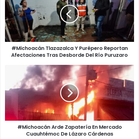
Y
Purépero
Reportan
Afectaciones
Tras
Desborde
Del
#Michoacán Tlazazalca Y Purépero Reportan
Río
Puruzaro
Afectaciones Tras Desborde Del Río Puruzaro
#Michoacán
Arde
Zapatería
En
Mercado
Cuauhtémoc
De
Lázaro
Cárdenas
#Michoacán Arde Zapatería En Mercado
Cuauhtémoc De Lázaro Cárdenas