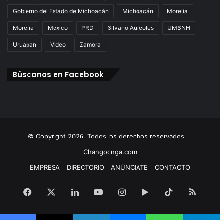
Gobierno del Estado de Michoacán
Michoacán
Morelia
Morena
México
PRD
Silvano Aureoles
UMSNH
Uruapan
Video
Zamora
Búscanos en Facebook
© Copyright 2026. Todos los derechos reservados
Changoonga.com
EMPRESA
DIRECTORIO
ANÚNCIATE
CONTACTO
Facebook
X
LinkedIn
YouTube
Instagram
Google
TikTok
RSS
Play