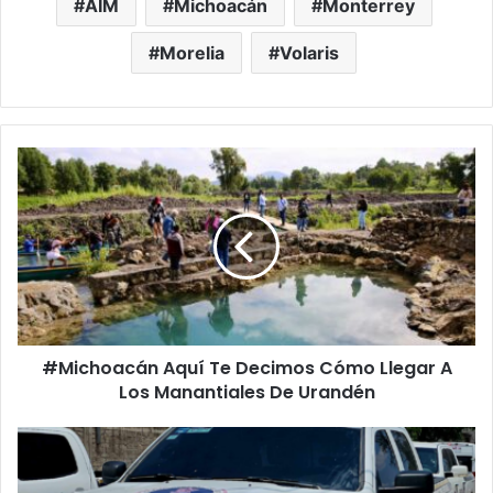
AIM
Michoacán
Monterrey
Morelia
Volaris
#Michoacán
Aquí
Te
Decimos
Cómo
Llegar
A
Los
Manantiales
#Michoacán Aquí Te Decimos Cómo Llegar A
De
Urandén
Los Manantiales De Urandén
Michoacán
Rojo:
Encuentran