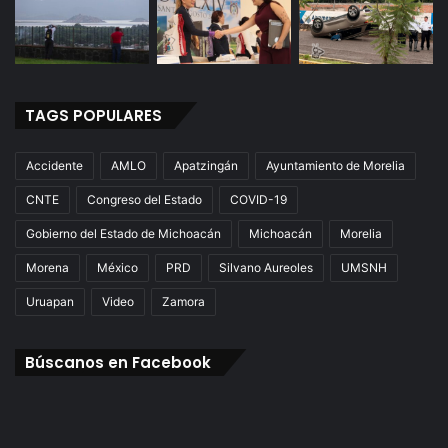
TAGS POPULARES
Accidente
AMLO
Apatzingán
Ayuntamiento de Morelia
CNTE
Congreso del Estado
COVID-19
Gobierno del Estado de Michoacán
Michoacán
Morelia
Morena
México
PRD
Silvano Aureoles
UMSNH
Uruapan
Video
Zamora
Búscanos en Facebook