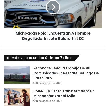
A
Hombre
Degollado
En
Lote
Baldío
Michoacán Rojo: Encuentran A Hombre
En
LZC
Degollado En Lote Baldío En LZC
Más vistas en los últimos 7 días
Reconoce Bedolla Trabajo De 40
Comunidades En Rescate Del Lago De
Pátzcuaro
8 de agosto de 2026
UMSNH Es El Ente Transformador De
Michoacán: Yarabí Ávila
8 de agosto de 2026