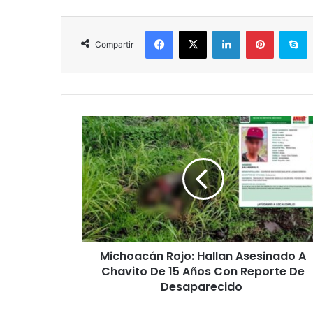
Facebook
X
LinkedIn
Pinterest
S
Compartir
Michoacán
Rojo:
Hallan
Asesinado
A
Chavito
De
15
Años
Michoacán Rojo: Hallan Asesinado A
Con
Reporte
Chavito De 15 Años Con Reporte De
De
Desaparecido
Desaparecido