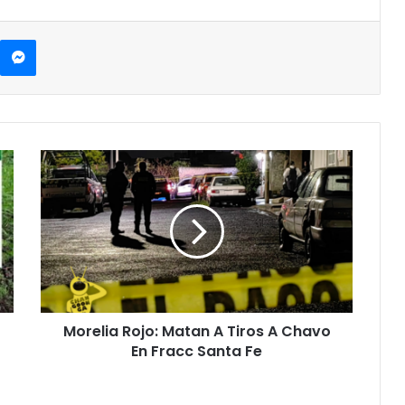
kype
Messenger
Morelia
Rojo:
Matan
A
Tiros
A
Chavo
En
Fracc
Morelia Rojo: Matan A Tiros A Chavo
Santa
Fe
En Fracc Santa Fe