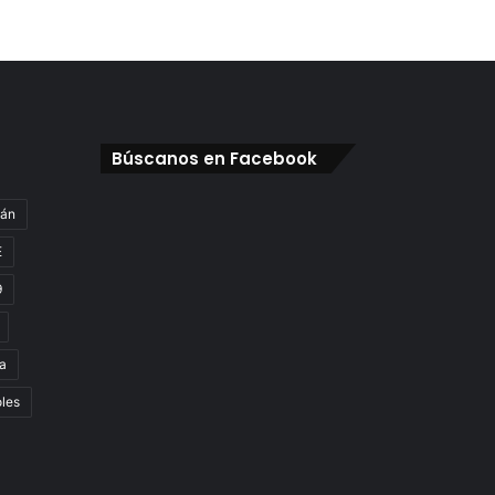
Búscanos en Facebook
gán
E
9
a
oles