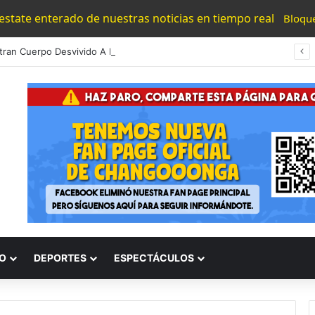
 estate enterado de nuestras noticias en tiempo real
Bloqu
Encuentran Cuerpo Desvivido A La Orilla De La Carretera Morelia – Chiquimitio
O
DEPORTES
ESPECTÁCULOS