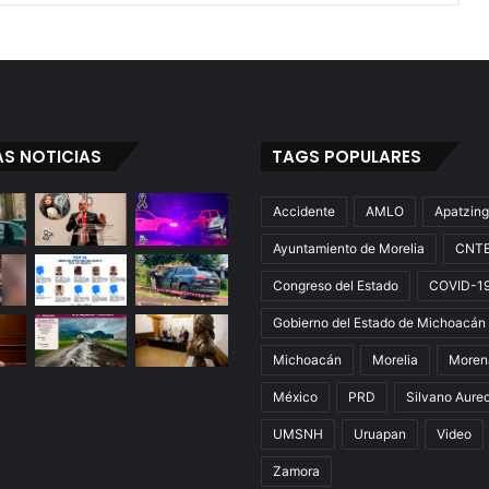
AS NOTICIAS
TAGS POPULARES
Accidente
AMLO
Apatzin
Ayuntamiento de Morelia
CNT
Congreso del Estado
COVID-1
Gobierno del Estado de Michoacán
Michoacán
Morelia
Moren
México
PRD
Silvano Aure
UMSNH
Uruapan
Video
Zamora