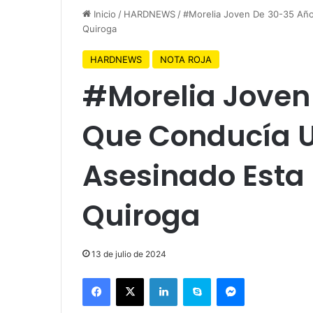
Inicio
/
HARDNEWS
/
#Morelia Joven De 30-35 Año
Quiroga
HARDNEWS
NOTA ROJA
#Morelia Joven
Que Conducía Un
Asesinado Esta 
Quiroga
13 de julio de 2024
Facebook
X
LinkedIn
Skype
Messenger