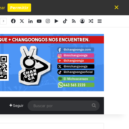
×
ear
Permitir
Powered by SendPulse
Facebook
X
LinkedIn
YouTube
Instagram
Google Play
TikTok
RSS
Acceso
Publicación al a
Barra lateral
Buscar
Seguir
por