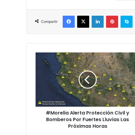
Facebook
X
LinkedIn
Pinterest
S
Compartir
#Morelia
Alerta
Protección
Civil
y
Bomberos
Por
Fuertes
Lluvias
#Morelia Alerta Protección Civil y
Las
Próximas
Bomberos Por Fuertes Lluvias Las
Horas
Próximas Horas