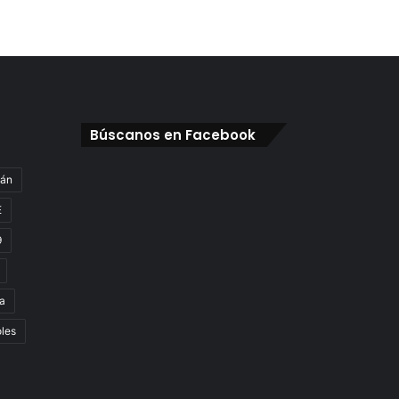
Búscanos en Facebook
gán
E
9
a
oles