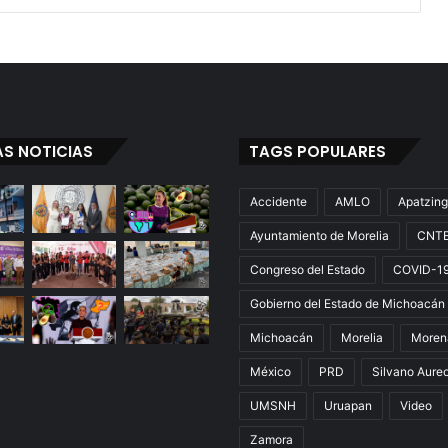
AS NOTICIAS
TAGS POPULARES
Accidente
AMLO
Apatzin
Ayuntamiento de Morelia
CNT
Congreso del Estado
COVID-1
Gobierno del Estado de Michoacán
Michoacán
Morelia
Moren
México
PRD
Silvano Aure
UMSNH
Uruapan
Video
Zamora