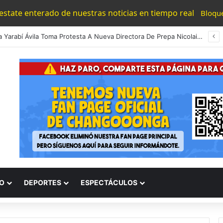
 estate enterado de nuestras noticias en tiempo real
Bloqu
Rectora Yarabí Ávila Toma Protesta A Nueva Directora De Prepa Nicolaita En Uruapan
O
DEPORTES
ESPECTÁCULOS