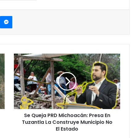
kype
Messenger
Se
Queja
PRD
Michoacán:
Presa
En
Tuzantla
La
Construye
Se Queja PRD Michoacán: Presa En
Municipio
No
Tuzantla La Construye Municipio No
El
El Estado
Estado