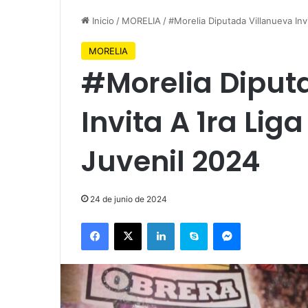
Inicio
/
MORELIA
/
#Morelia Diputada Villanueva Inv
MORELIA
#Morelia Diput
Invita A 1ra Lig
Juvenil 2024
24 de junio de 2024
Facebook
X
LinkedIn
Skype
Messenger