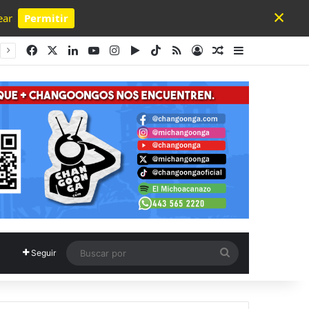
×
ear
Permitir
Powered by SendPulse
Facebook
X
LinkedIn
YouTube
Instagram
Google Play
TikTok
RSS
Acceso
Publicación al a
Barra lateral
Buscar
Seguir
por