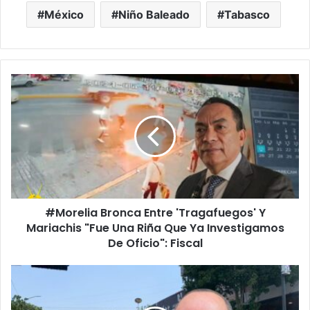
México
Niño Baleado
Tabasco
#Morelia
Bronca
Entre
'Tragafuegos'
Y
Mariachis
"Fue
Una
Riña
#Morelia Bronca Entre 'Tragafuegos' Y
Que
Ya
Mariachis "Fue Una Riña Que Ya Investigamos
Investigamos
De Oficio": Fiscal
De
Oficio":
#Morelia
Fiscal
Pasalagua
Y