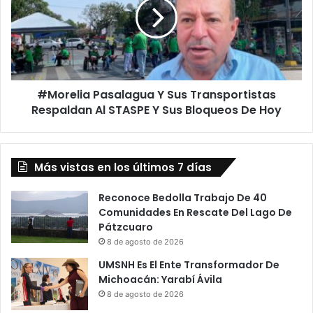
Sus
Transportistas
Respaldan
Al
STASPE
Y
#Morelia Pasalagua Y Sus Transportistas
Sus
Bloqueos
Respaldan Al STASPE Y Sus Bloqueos De Hoy
De
Hoy
Más vistas en los últimos 7 días
Reconoce Bedolla Trabajo De 40
Comunidades En Rescate Del Lago De
Pátzcuaro
8 de agosto de 2026
UMSNH Es El Ente Transformador De
Michoacán: Yarabí Ávila
8 de agosto de 2026