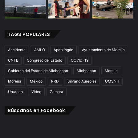
TAGS POPULARES
Accidente
AMLO
Apatzingán
Ayuntamiento de Morelia
CNTE
Congreso del Estado
COVID-19
Gobierno del Estado de Michoacán
Michoacán
Morelia
Morena
México
PRD
Silvano Aureoles
UMSNH
Uruapan
Video
Zamora
Búscanos en Facebook