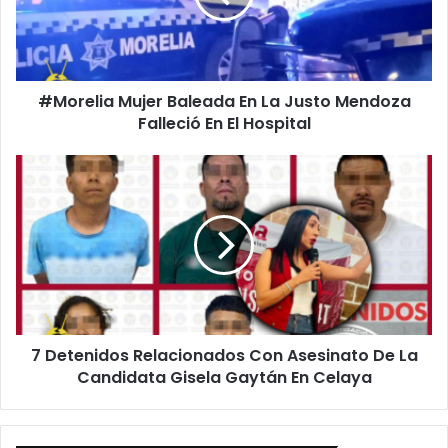
Justo
Mendoza
Falleció
En
#Morelia Mujer Baleada En La Justo Mendoza
El
Hospital
Falleció En El Hospital
7
Detenidos
Relacionados
Con
Asesinato
De
La
Candidata
Gisela
7 Detenidos Relacionados Con Asesinato De La
Gaytán
En
Candidata Gisela Gaytán En Celaya
Celaya