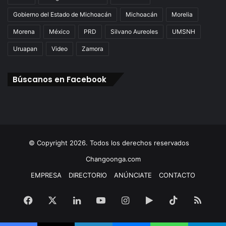
Gobierno del Estado de Michoacán
Michoacán
Morelia
Morena
México
PRD
Silvano Aureoles
UMSNH
Uruapan
Video
Zamora
Búscanos en Facebook
© Copyright 2026. Todos los derechos reservados
Changoonga.com
EMPRESA
DIRECTORIO
ANÚNCIATE
CONTACTO
Facebook
X
LinkedIn
YouTube
Instagram
Google
TikTok
RSS
Play