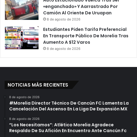
Auto Estacionado Vuelca Tras Ser
«enganchado» Y Aarrastrado Por
Camión Al Oriente De Uruapan
8 de agosto de 2026
Estudiantes Piden Tarifa Preferencial
En Transporte Público De Morelia Tras
Aumento A $12 Varos
8 de agosto de 2026
NOTICIAS MÁS RECIENTES
8 de agosto de 2026
#Morelia Director Técnico De Cancún FC Lamenta La
Cancelación Del Ascenso En La Liga De Expansión MX
8 de agosto de 2026
“Los Necesitamos”: Atlético Morelia Agradece
Respaldo De Su Afición En Encuentro Ante Cancún Fc