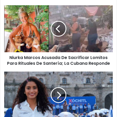
Niurka
Marcos
Acusada
De
Sacrificar
Lomitos
Para
Rituales
De
Niurka Marcos Acusada De Sacrificar Lomitos
Santería;
La
Para Rituales De Santería; La Cubana Responde
Cubana
Responde
Morelia
Demostró
Su
Apoyo
A
La
Futura
Presidenta