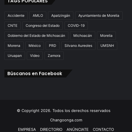
TAGS POPULARES
Accidente
AMLO
Apatzingán
Ayuntamiento de Morelia
CNTE
Congreso del Estado
COVID-19
Gobierno del Estado de Michoacán
Michoacán
Morelia
Morena
México
PRD
Silvano Aureoles
UMSNH
Uruapan
Video
Zamora
Búscanos en Facebook
© Copyright 2026. Todos los derechos reservados
Changoonga.com
EMPRESA
DIRECTORIO
ANÚNCIATE
CONTACTO