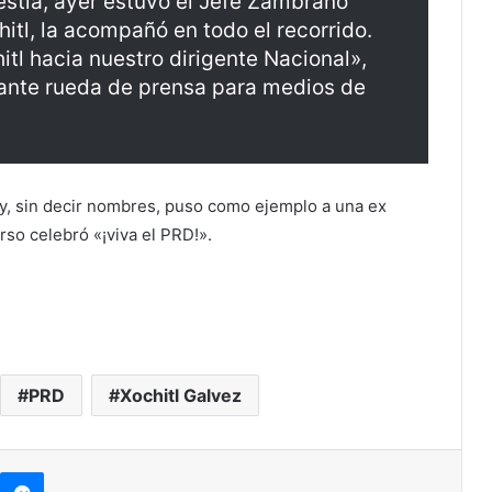
stia, ayer estuvo el Jefe Zambrano
itl, la acompañó en todo el recorrido.
tl hacia nuestro dirigente Nacional»,
nte rueda de prensa para medios de
y, sin decir nombres, puso como ejemplo a una ex
urso celebró «¡viva el PRD!».
PRD
Xochitl Galvez
kype
Messenger