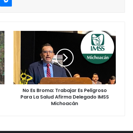
No
Es
Broma:
Trabajar
Es
Peligroso
Para
La
Salud
No Es Broma: Trabajar Es Peligroso
Afirma
Delegado
Para La Salud Afirma Delegado IMSS
IMSS
Michoacán
Michoacán