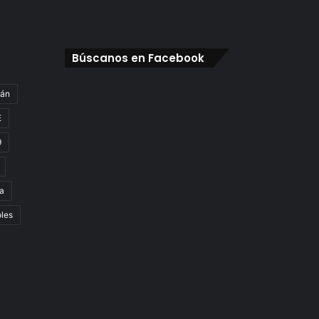
Búscanos en Facebook
gán
E
9
a
oles