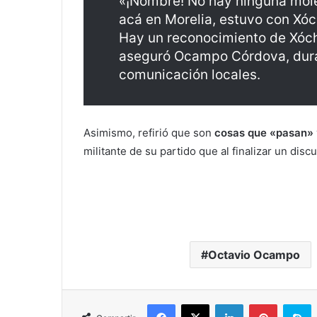
«¡Nombre! No hay ninguna mole
acá en Morelia, estuvo con Xóch
Hay un reconocimiento de Xóchi
aseguró Ocampo Córdova, dura
comunicación locales.
Asimismo, refirió que son
cosas que «pasan»
militante de su partido que al finalizar un disc
Octavio Ocampo
Facebook
X
LinkedIn
Pinterest
S