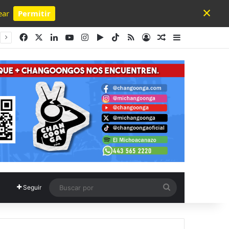
×
ear
Permitir
Powered by SendPulse
Facebook
X
LinkedIn
YouTube
Instagram
Google Play
TikTok
RSS
Acceso
Publicación al a
Barra lateral
Buscar
Seguir
por