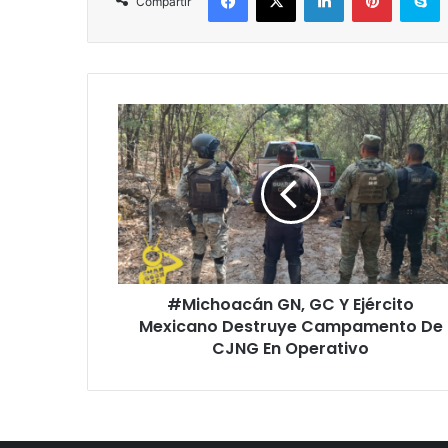
Compartir
#Michoacán
GN,
GC
Y
Ejército
Mexicano
Destruye
Campamento
De
#Michoacán GN, GC Y Ejército
CJNG
En
Mexicano Destruye Campamento De
Operativo
CJNG En Operativo