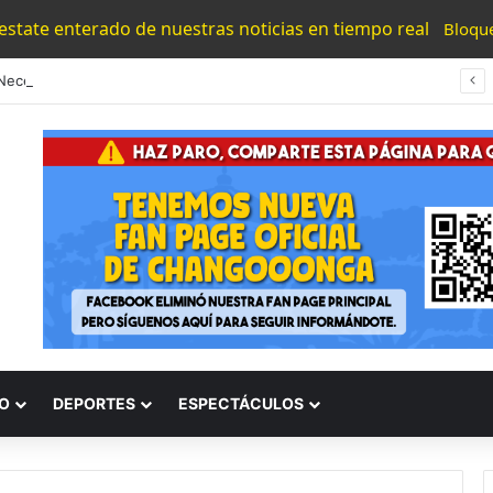
 estate enterado de nuestras noticias en tiempo real
Bloqu
“Los Necesitamos”: Atlético Morelia Agradece Respaldo De Su Afición En Encuentro Ante Cancún Fc
O
DEPORTES
ESPECTÁCULOS