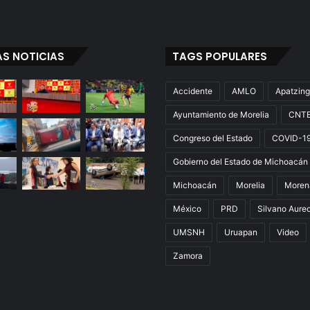
AS NOTICIAS
TAGS POPULARES
Accidente
AMLO
Apatzin
Ayuntamiento de Morelia
CNT
Congreso del Estado
COVID-1
Gobierno del Estado de Michoacán
Michoacán
Morelia
Moren
México
PRD
Silvano Aure
UMSNH
Uruapan
Video
Zamora