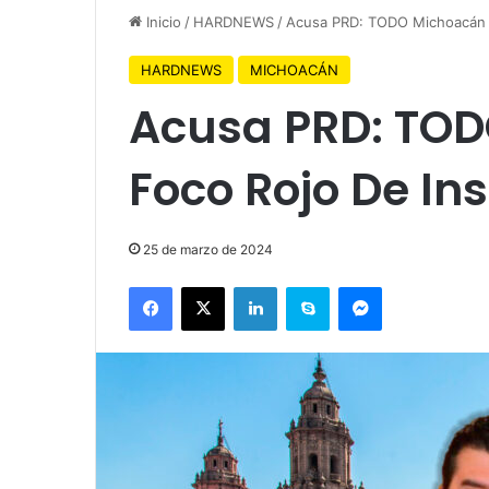
Inicio
/
HARDNEWS
/
Acusa PRD: TODO Michoacán 
HARDNEWS
MICHOACÁN
Acusa PRD: TOD
Foco Rojo De In
25 de marzo de 2024
Facebook
X
LinkedIn
Skype
Messenger