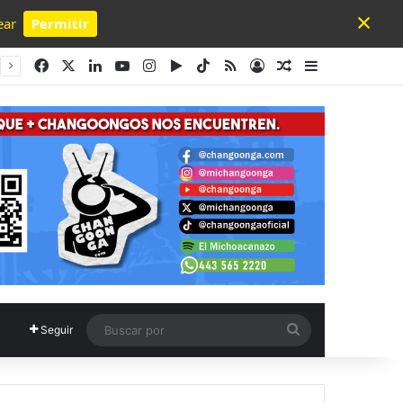
×
ear
Permitir
Powered by SendPulse
Facebook
X
LinkedIn
YouTube
Instagram
Google Play
TikTok
RSS
Acceso
Publicación al a
Barra lateral
Buscar
Seguir
por