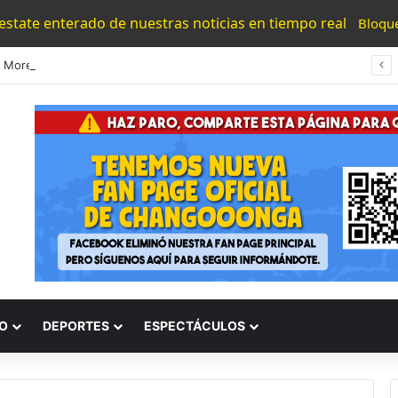
 estate enterado de nuestras noticias en tiempo real
Bloqu
Atlético Morelia Presenta Al Argentino Hugo Roberto Colace Como Su Nuevo DT
O
DEPORTES
ESPECTÁCULOS