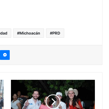
idad
Michoacán
PRD
kype
Messenger
#Michoacán
Fortaleceremos
A
Los
Municipios
Para