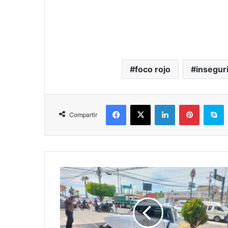
foco rojo
insegur
Facebook
X
LinkedIn
Pinterest
S
Compartir
#Morelia
Aparatoso
Choque
Entre
Dos
Autos,