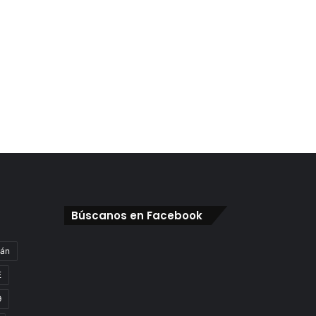
Búscanos en Facebook
gán
E
9