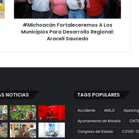
Desarrollo
Regional:
Araceli
#Michoacán Fortaleceremos A Los
Saucedo
Municipios Para Desarrollo Regional:
Araceli Saucedo
AS NOTICIAS
TAGS POPULARES
Accidente
AMLO
Apatzin
Ayuntamiento de Morelia
CNT
Congreso del Estado
COVID-1