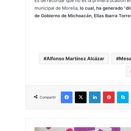
Es de recordar que no es la primera ocasión en
municipal de Morelia,
lo cual, ha generado “di
de Gobierno de Michoacán, Elías Ibarra Torre
Alfonso Martínez Alcázar
Mesa
Facebook
X
LinkedIn
Pinterest
S
Compartir
#Michoacán