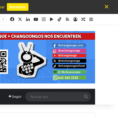
×
ear
Permitir
Powered by SendPulse
Facebook
X
LinkedIn
YouTube
Instagram
Google Play
TikTok
RSS
Acceso
Publicación al a
Barra lateral
Buscar
Seguir
por