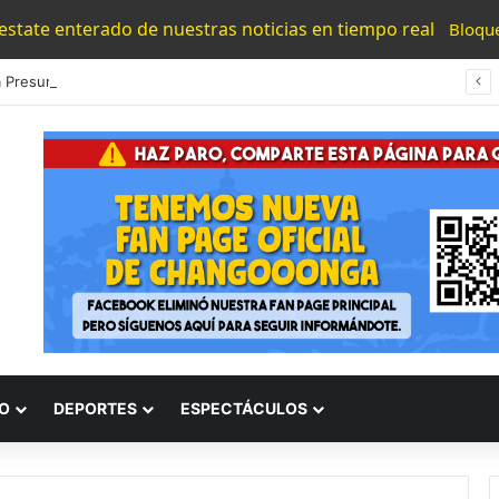
 estate enterado de nuestras noticias en tiempo real
Bloqu
Bedolla Presume 50 Detenidos Por Extorsión Y Refuerza Operativo En Michoacán
O
DEPORTES
ESPECTÁCULOS