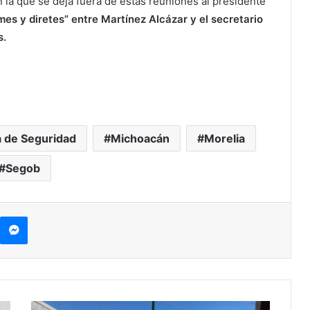
 la que se deja fuera de estas reuniones al presidente
mes y diretes” entre Martínez Alcázar y el secretario
s.
 de Seguridad
Michoacán
Morelia
Segob
kype
Messenger
Abren