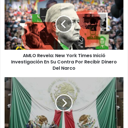
AMLO
Revela:
New
York
Times
Inició
Investigación
En
Su
AMLO Revela: New York Times Inició
Contra
Por
Investigación En Su Contra Por Recibir Dinero
Recibir
Del Narco
Dinero
Del
Modifica
Narco
75
Legislatura
Código
De
Desarrollo
Urbano
De
Michoacán