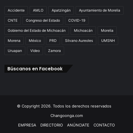
Accidente
AMLO
Apatzingán
Ayuntamiento de Morelia
CNTE
Congreso del Estado
COVID-19
Gobierno del Estado de Michoacán
Michoacán
Morelia
Morena
México
PRD
Silvano Aureoles
UMSNH
Uruapan
Video
Zamora
Búscanos en Facebook
© Copyright 2026. Todos los derechos reservados
Changoonga.com
EMPRESA
DIRECTORIO
ANÚNCIATE
CONTACTO