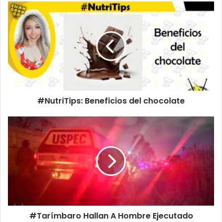
#NutriTips:
Beneficios
del
chocolate
#NutriTips: Beneficios del chocolate
#Tarímbaro
Hallan
A
Hombre
Ejecutado
Enfrente
Del
Trébol
#Tarímbaro Hallan A Hombre Ejecutado