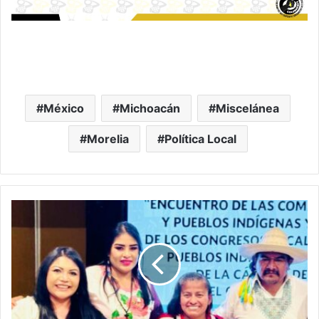
México
Michoacán
Miscelánea
Morelia
Política Local
Justicia
Para
Los
Pueblos
Originarios
En
Michoacán