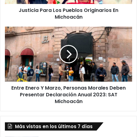
Justicia Para Los Pueblos Originarios En
Michoacán
Entre
Enero
Y
Marzo,
Personas
Morales
Deben
Presentar
Declaración
Entre Enero Y Marzo, Personas Morales Deben
Anual
2023:
Presentar Declaración Anual 2023: SAT
SAT
Michoacán
Michoacán
Más vistas en los últimos 7 días