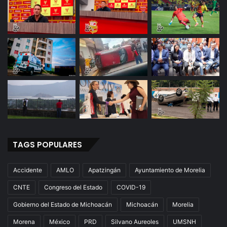
TAGS POPULARES
Accidente
AMLO
Apatzingán
Ayuntamiento de Morelia
CNTE
Congreso del Estado
COVID-19
Gobierno del Estado de Michoacán
Michoacán
Morelia
Morena
México
PRD
Silvano Aureoles
UMSNH