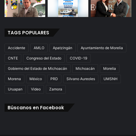
TAGS POPULARES
Accidente
AMLO
Apatzingán
Ayuntamiento de Morelia
CNTE
Congreso del Estado
COVID-19
Gobierno del Estado de Michoacán
Michoacán
Morelia
Morena
México
PRD
Silvano Aureoles
UMSNH
Uruapan
Video
Zamora
Búscanos en Facebook