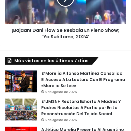
En
Pleno
Show;
‘Ya
¡Bajaan! Dani Flow Se Resbala En Pleno Show;
Suéltame,
2024’
‘Ya Suéltame, 2024’
Más vistas en los últimos 7 días
#Morelia Alfonso Martínez Consolido
El Acceso A La Lectura Con El Programa
«Morelia Se Lee»
6 de agosto de 2026
#UMSNH Rectora Exhorta A Madres Y
Padres Nicolaitas A Participar En La
Reconstrucción Del Tejido Social
6 de agosto de 2026
Atlético Morelia Presenta Al Argentino