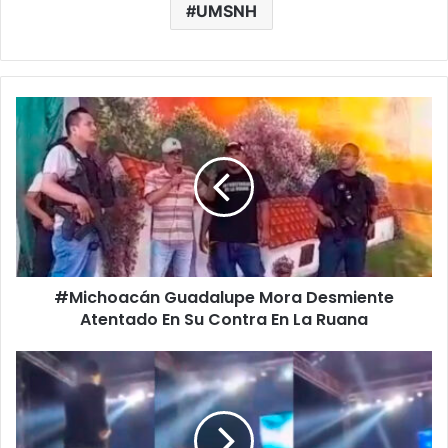
UMSNH
#Michoacán
Guadalupe
Mora
Desmiente
Atentado
En
Su
Contra
En
#Michoacán Guadalupe Mora Desmiente
La
Ruana
Atentado En Su Contra En La Ruana
¡Bajaan!
Dani
Flow
Se
Resbala